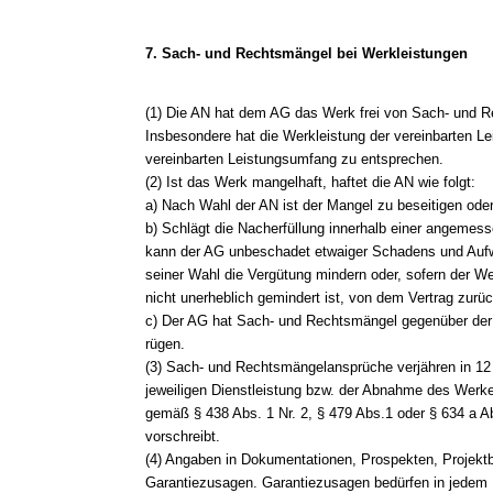
7. Sach- und Rechtsmängel bei Werkleistungen
(1) Die AN hat dem AG das Werk frei von Sach- und R
Insbesondere hat die Werkleistung der vereinbarten 
vereinbarten Leistungsumfang zu entsprechen.
(2) Ist das Werk mangelhaft, haftet die AN wie folgt:
a) Nach Wahl der AN ist der Mangel zu beseitigen ode
b) Schlägt die Nacherfüllung innerhalb einer angemess
kann der AG unbeschadet etwaiger Schadens und Au
seiner Wahl die Vergütung mindern oder, sofern der We
nicht unerheblich gemindert ist, von dem Vertrag zurüc
c) Der AG hat Sach- und Rechtsmängel gegenüber der A
rügen.
(3) Sach- und Rechtsmängelansprüche verjähren in 12
jeweiligen Dienstleistung bzw. der Abnahme des Werkes
gemäß § 438 Abs. 1 Nr. 2, § 479 Abs.1 oder § 634 a A
vorschreibt.
(4) Angaben in Dokumentationen, Prospekten, Projekt
Garantiezusagen. Garantiezusagen bedürfen in jedem Fa