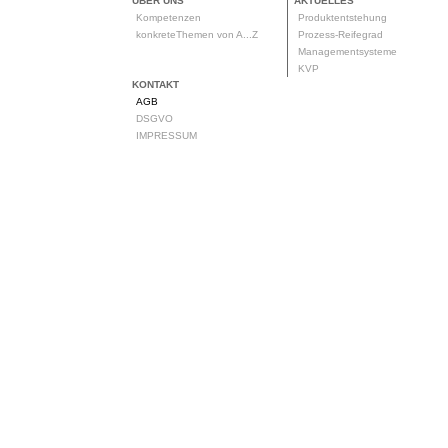
ÜBER UNS
AKTUELLES
Kompetenzen
Produktentstehung
konkreteThemen von A...Z
Prozess-Reifegrad
Managementsysteme
KVP
KONTAKT
AGB
DSGVO
IMPRESSUM