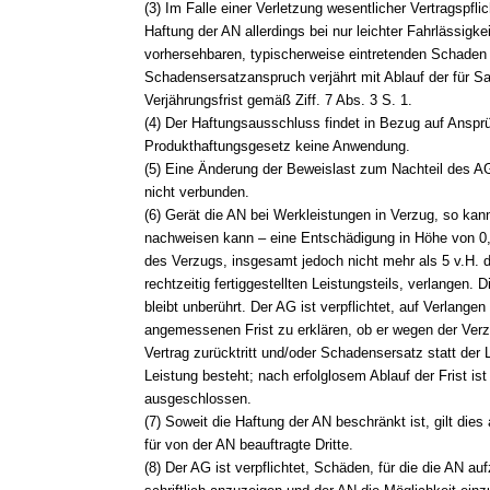
(3) Im Falle einer Verletzung wesentlicher Vertragspflic
Haftung der AN allerdings bei nur leichter Fahrlässigk
vorhersehbaren, typischerweise eintretenden Schaden
Schadensersatzanspruch verjährt mit Ablauf der für 
Verjährungsfrist gemäß Ziff. 7 Abs. 3 S. 1.
(4) Der Haftungsausschluss findet in Bezug auf Ansp
Produkthaftungsgesetz keine Anwendung.
(5) Eine Änderung der Beweislast zum Nachteil des A
nicht verbunden.
(6) Gerät die AN bei Werkleistungen in Verzug, so kan
nachweisen kann – eine Entschädigung in Höhe von 0,
des Verzugs, insgesamt jedoch nicht mehr als 5 v.H. 
rechtzeitig fertiggestellten Leistungsteils, verlangen. D
bleibt unberührt. Der AG ist verpflichtet, auf Verlangen
angemessenen Frist zu erklären, ob er wegen der Ver
Vertrag zurücktritt und/oder Schadensersatz statt der 
Leistung besteht; nach erfolglosem Ablauf der Frist ist
ausgeschlossen.
(7) Soweit die Haftung der AN beschränkt ist, gilt dies
für von der AN beauftragte Dritte.
(8) Der AG ist verpflichtet, Schäden, für die die AN 