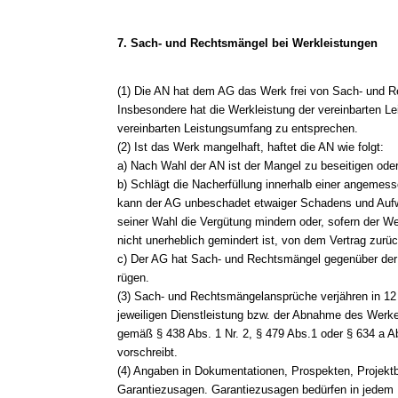
7. Sach- und Rechtsmängel bei Werkleistungen
(1) Die AN hat dem AG das Werk frei von Sach- und R
Insbesondere hat die Werkleistung der vereinbarten 
vereinbarten Leistungsumfang zu entsprechen.
(2) Ist das Werk mangelhaft, haftet die AN wie folgt:
a) Nach Wahl der AN ist der Mangel zu beseitigen ode
b) Schlägt die Nacherfüllung innerhalb einer angemess
kann der AG unbeschadet etwaiger Schadens und Au
seiner Wahl die Vergütung mindern oder, sofern der We
nicht unerheblich gemindert ist, von dem Vertrag zurüc
c) Der AG hat Sach- und Rechtsmängel gegenüber der A
rügen.
(3) Sach- und Rechtsmängelansprüche verjähren in 12
jeweiligen Dienstleistung bzw. der Abnahme des Werkes
gemäß § 438 Abs. 1 Nr. 2, § 479 Abs.1 oder § 634 a A
vorschreibt.
(4) Angaben in Dokumentationen, Prospekten, Projekt
Garantiezusagen. Garantiezusagen bedürfen in jedem Fa