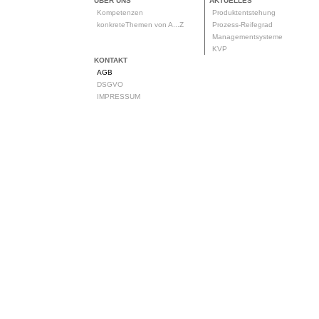
ÜBER UNS
AKTUELLES
Kompetenzen
Produktentstehung
konkreteThemen von A...Z
Prozess-Reifegrad
Managementsysteme
KVP
KONTAKT
AGB
DSGVO
IMPRESSUM