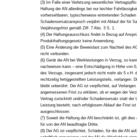
(3) Im Falle einer Verletzung wesentlicher Vertragspflic
Haftung der AN allerdings bei nur leichter Fahrlässigk
vorhersehbaren, typischerweise eintretenden Schaden
Schadensersatzanspruch verjährt mit Ablauf der für 
Verjährungsfrist gemäß Ziff. 7 Abs. 3 S. 1.
(4) Der Haftungsausschluss findet in Bezug auf Ansp
Produkthaftungsgesetz keine Anwendung.
(5) Eine Änderung der Beweislast zum Nachteil des A
nicht verbunden.
(6) Gerät die AN bei Werkleistungen in Verzug, so kan
nachweisen kann – eine Entschädigung in Höhe von 0,
des Verzugs, insgesamt jedoch nicht mehr als 5 v.H. 
rechtzeitig fertiggestellten Leistungsteils, verlangen. D
bleibt unberührt. Der AG ist verpflichtet, auf Verlangen
angemessenen Frist zu erklären, ob er wegen der Ver
Vertrag zurücktritt und/oder Schadensersatz statt der 
Leistung besteht; nach erfolglosem Ablauf der Frist ist
ausgeschlossen.
(7) Soweit die Haftung der AN beschränkt ist, gilt dies
für von der AN beauftragte Dritte.
(8) Der AG ist verpflichtet, Schäden, für die die AN 