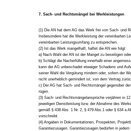
7. Sach- und Rechtsmängel bei Werkleistungen
(1) Die AN hat dem AG das Werk frei von Sach- und R
Insbesondere hat die Werkleistung der vereinbarten 
vereinbarten Leistungsumfang zu entsprechen.
(2) Ist das Werk mangelhaft, haftet die AN wie folgt:
a) Nach Wahl der AN ist der Mangel zu beseitigen ode
b) Schlägt die Nacherfüllung innerhalb einer angemess
kann der AG unbeschadet etwaiger Schadens und Au
seiner Wahl die Vergütung mindern oder, sofern der We
nicht unerheblich gemindert ist, von dem Vertrag zurüc
c) Der AG hat Sach- und Rechtsmängel gegenüber der A
rügen.
(3) Sach- und Rechtsmängelansprüche verjähren in 12
jeweiligen Dienstleistung bzw. der Abnahme des Werkes
gemäß § 438 Abs. 1 Nr. 2, § 479 Abs.1 oder § 634 a A
vorschreibt.
(4) Angaben in Dokumentationen, Prospekten, Projekt
Garantiezusagen. Garantiezusagen bedürfen in jedem Fa