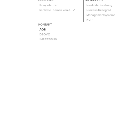
ÜBER UNS
AKTUELLES
Kompetenzen
Produktentstehung
konkreteThemen von A...Z
Prozess-Reifegrad
Managementsysteme
KVP
KONTAKT
AGB
DSGVO
IMPRESSUM