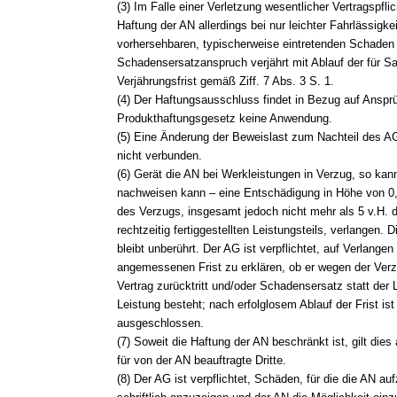
(3) Im Falle einer Verletzung wesentlicher Vertragspflic
Haftung der AN allerdings bei nur leichter Fahrlässigk
vorhersehbaren, typischerweise eintretenden Schaden
Schadensersatzanspruch verjährt mit Ablauf der für 
Verjährungsfrist gemäß Ziff. 7 Abs. 3 S. 1.
(4) Der Haftungsausschluss findet in Bezug auf Ansp
Produkthaftungsgesetz keine Anwendung.
(5) Eine Änderung der Beweislast zum Nachteil des A
nicht verbunden.
(6) Gerät die AN bei Werkleistungen in Verzug, so kan
nachweisen kann – eine Entschädigung in Höhe von 0,
des Verzugs, insgesamt jedoch nicht mehr als 5 v.H. 
rechtzeitig fertiggestellten Leistungsteils, verlangen. D
bleibt unberührt. Der AG ist verpflichtet, auf Verlangen
angemessenen Frist zu erklären, ob er wegen der Ver
Vertrag zurücktritt und/oder Schadensersatz statt der 
Leistung besteht; nach erfolglosem Ablauf der Frist ist
ausgeschlossen.
(7) Soweit die Haftung der AN beschränkt ist, gilt dies
für von der AN beauftragte Dritte.
(8) Der AG ist verpflichtet, Schäden, für die die AN 