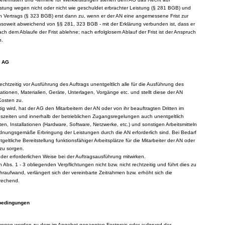
istung wegen nicht oder nicht wie geschuldet erbrachter Leistung (§ 281 BGB) und
ten Vertrags (§ 323 BGB) erst dann zu, wenn er der AN eine angemessene Frist zur
 insoweit abweichend von §§ 281, 323 BGB - mit der Erklärung verbunden ist, dass er
h dem Ablaufe der Frist ablehne; nach erfolglosem Ablauf der Frist ist der Anspruch
n.
s AG
echtzeitig vor Ausführung des Auftrags unentgeltlich alle für die Ausführung des
tionen, Materialien, Geräte, Unterlagen, Vorgänge etc. und stellt diese der AN
 Kosten zu.
ig wird, hat der AG den Mitarbeitern der AN oder von ihr beauftragten Dritten im
szeiten und innerhalb der betrieblichen Zugangsregelungen auch unentgeltlich
en, Installationen (Hardware, Software, Netzwerke, etc.) und sonstigen Arbeitsmitteln
ordnungsgemäße Erbringung der Leistungen durch die AN erforderlich sind. Bei Bedarf
geltliche Bereitstellung funktionsfähiger Arbeitsplätze für die Mitarbeiter der AN oder
 zu sorgen.
 der erforderlichen Weise bei der Auftragsausführung mitwirken.
ch Abs. 1 - 3 obliegenden Verpflichtungen nicht bzw. nicht rechtzeitig und führt dies zu
aufwand, verlängert sich der vereinbarte Zeitrahmen bzw. erhöht sich die
rechend.
sbedingungen
stungen werden zu dem im Angebot genannten Festpreis oder aufgrund der