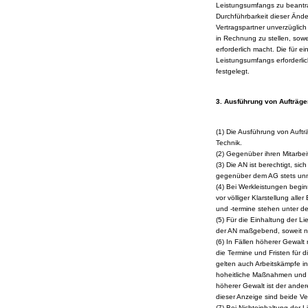
Leistungsumfangs zu beantr
Durchführbarkeit dieser Änd
Vertragspartner unverzüglich 
in Rechnung zu stellen, so
erforderlich macht. Die für 
Leistungsumfangs erforderli
festgelegt.
3. Ausführung von Aufträge
(1) Die Ausführung von Auftr
Technik.
(2) Gegenüber ihren Mitarbeit
(3) Die AN ist berechtigt, si
gegenüber dem AG stets unmit
(4) Bei Werkleistungen begin
vor völliger Klarstellung alle
und -termine stehen unter de
(5) Für die Einhaltung der Li
der AN maßgebend, soweit ni
(6) In Fällen höherer Gewalt
die Termine und Fristen für d
gelten auch Arbeitskämpfe i
hoheitliche Maßnahmen und s
höherer Gewalt ist der ander
dieser Anzeige sind beide Ve
(7) Bei Nichteinhaltung der 