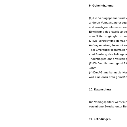
9. Geheimhaltung
(1) Die Vertragspartner sind 
anderen Vertragspartner zug
und sonstigen Informationen
Einwilligung des jeweils and
oder Dritten zugänglich zu 
(2) Die Verpflichtung gemäß 
Auftragserteilung bekannt w
- der Empfänger rechtmäßig v
- bei Erteilung des Auftrags
- nachträglich ohne Verstoß
(3) Die Verpflichtung gemäß 
Jahre.
(4) Der AG anerkennt die No
wird eine dazu etwa gemäß Abs
10. Datenschutz
Die Vertragspartner werden 
vereinbarte Zwecke unter Be
11. Erfindungen