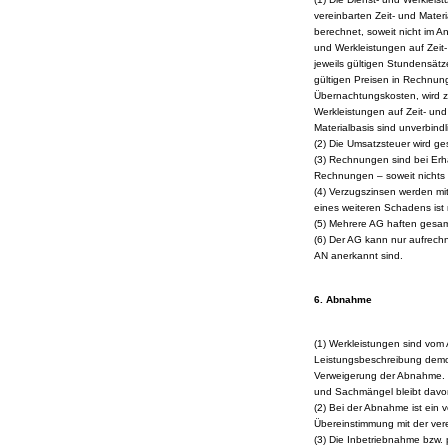
vereinbarten Zeit- und Mate
berechnet, soweit nicht im A
und Werkleistungen auf Zeit
jeweils gültigen Stundensätz
gültigen Preisen in Rechnung
Übernachtungskosten, wird z
Werkleistungen auf Zeit- und
Materialbasis sind unverbindl
(2) Die Umsatzsteuer wird g
(3) Rechnungen sind bei Erh
Rechnungen – soweit nichts 
(4) Verzugszinsen werden mi
eines weiteren Schadens ist
(5) Mehrere AG haften gesam
(6) Der AG kann nur aufrechn
AN anerkannt sind.
6. Abnahme
(1) Werkleistungen sind vom
Leistungsbeschreibung demon
Verweigerung der Abnahme. D
und Sachmängel bleibt davo
(2) Bei der Abnahme ist ein 
Übereinstimmung mit der ver
(3) Die Inbetriebnahme bzw.