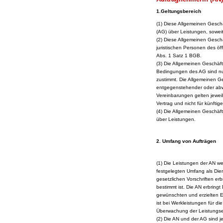
1.Geltungsbereich
(1
) Diese Allgemeinen Gesch
(AG) über Leistungen, soweit 
(2) Diese Allgemeinen Gesc
juristischen Personen des öf
Abs. 1 Satz 1 BGB.
(3) Die Allgemeinen Geschä
Bedingungen des AG sind nur 
zustimmt. Die Allgemeinen G
entgegenstehender oder abw
Vereinbarungen gelten jeweil
Vertrag und nicht für künftige
(4) Die Allgemeinen Geschäf
über Leistungen.
2. Umfang von Aufträgen
(1) Die Leistungen der AN we
festgelegten Umfang als Di
gesetzlichen Vorschriften e
bestimmt ist. Die AN erbringt
gewünschten und erzielten Er
ist bei Werkleistungen für d
Überwachung der Leistungser
(2) Die AN und der AG sind je