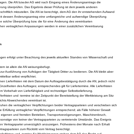
agen. Die AN bzw.der AG wird nach Eingang eines Änderungsantrags die
erung überprüfen. Das Ergebnis dieser Prüfung ist dem jeweils anderen
schriftlich mitzuteilen. Die AN ist berechtigt, dem AG den ihr entstehenden Aufwand
weit dessen Änderungsantrag eine umfangreiche und aufwendige Überprüfung
eine solche Überprüfung bzw. die für eine Änderung des vereinbarten
chen vertraglichen Anpassungen werden in einer zusätzlichen Vereinbarung
n
ägen erfolgt unter Beachtung des jeweils aktuellen Standes von Wissenschaft und
ern ist allein die AN weisungsbefugt.
ch zur Ausführung von Aufträgen der Tätigkeit Dritter zu bedienen. Die AN bleibt aber
telbar selbst verpflichtet.
nen Lieferfristen mit dem Datum der Auftragsbestätigung durch die AN, jedoch nicht
r Einzelheiten des Auftrages; entsprechendes gilt für Liefertermine. Alle Lieferfristen
m Vorbehalt von Lieferfähigkeit und rechtzeitiger Selbstbelieferung.
eferfristen und -termine ist der Zeitpunkt der Bereitstellung der Werkleistung am Sitz
chts Abweichendes vereinbart ist.
 ruhen die vertraglichen Verpflichtungen beider Vertragsparteien und verschieben sich
ie Erfüllung vertraglicher Verpflichtungen entsprechend; als Fälle höherer Gewalt
n eigenen und fremden Betrieben, Transportverzögerungen, Maschinenbruch,
onstige von keiner der Vertragsparteien zu vertretende Umstände. Das Ereignis
en Vertragspartei unverzüglich anzuzeigen. Frühestens drei Monate nach Erhalt
rtragsparteien zum Rücktritt vom Vertrag berechtigt.
Lieferfristen und -termine für Werkleistungen stehen dem AG das Recht auf