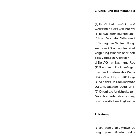
7. Sach- und Rechtsmängel
(1) Die AN hat dem AG das W
Werkleistung der vereinbart
(2) Ist das Werk mangelhaft, 
a) Nach Wahl der AN ist der 
b) Schlägt die Nacherfüllung
kann der AG unbeschadet et
Vergütung mindern oder, sofe
dem Vertrag zurücktreten.
c) Der AG hat Sach- und Rec
(3) Sach- und Rechtsmängela
bzw. der Abnahme des Werkes
634 a Abs. 1 Nr. 2 BGB länge
(4) Angaben in Dokumentatio
Garantiezusagen bedürfen in 
(5) Offenbare Unrichtigkeiten
Gutachten oder einer sonstig
durch die AN berichtigt werd
8. Haftung
(1) Schadens- und Aufwendun
entgangenem Gewinn und so