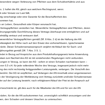
nsbesondere wegen Verletzung von Pflichten aus dem Schuldverhältnis und aus
bs. 1 haftet die AN, gleich aus welchem Rechtsgrund, wenn:
 oder Vorsatz zur Last fällt,
stig verschweigt oder eine Garantie für die Beschaffenheit des
nommen hat,
n an Leben, Gesundheit oder Körper verursacht hat,
Vertragspflichten verstoßen hat. Wesentliche Vertragspflichten sind Pflichten, deren
ordnungsgemäße Durchführung dieses Vertrags überhaupt erst ermöglichen und auf
lmäßig vertraut und vertrauen darf.
 wesentlicher Vertragspflichten gemäß Ziff. 8 Abs. 2 d) ist die Haftung der AN
Fahrlässigkeit der Höhe nach auf den Ersatz des vorhersehbaren, typischerweise
änkt. Dieser Schadensersatzanspruch verjährt mit Ablauf der für Sach- und
hrungsfrist gemäß Ziff. 7 Abs. 3 S. 1.
 findet in Bezug auf Ansprüche aus dem Produkthaftungsgesetz keine Anwendung.
slast zum Nachteil des AG ist mit vorstehenden Regelungen nicht verbunden.
istungen in Verzug, so kann der AG - sofern er einen Schaden nachweisen kann –
von 0,5 v.H. für jede vollendete Woche des Verzugs, insgesamt jedoch nicht mehr
g des nicht rechtzeitig fertiggestellten Leistungsteils, verlangen. Die Vorschrift des
unberührt. Der AG ist verpflichtet, auf Verlangen der AN innerhalb einer angemessenen
en der Verzögerung der Werkleistung vom Vertrag zurücktritt und/oder Schadensersatz
der auf der Leistung besteht; nach erfolglosem Ablauf der Frist ist der Anspruch auf
 beschränkt ist, gilt dies auch für die Mitarbeiter der AN und für von der AN
Schäden, für die die AN aufzukommen hat, unverzüglich schriftlich anzuzeigen und der
umen, den Schaden und dessen Ursachen zu untersuchen.