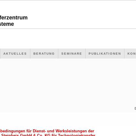
sferzentrum
steme
AKTUELLES
BERATUNG
SEMINARE
PUBLIKATIONEN
KON
bedingungen für Dienst- und Werksleistungen der
 Steinbeis GmbH & Co. KG für Technologietransfer