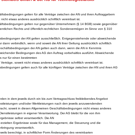
äftsbedingungen gelten für alle Verträge zwischen der AN und ihren Auftraggebern
nicht etwas anderes ausdrücklich schriftlich vereinbart ist.
häftsbedingungen gelten nur gegenüber Unternehmern (§ 14 BGB) sowie gegenüber
fentlichen Rechts und öffentlich-rechtlichen Sondervermögen im Sinne von § 310
ftsbedingungen der AN gelten ausschließlich. Entgegenstehende oder abweichende
dann verbindlich, wenn und soweit die AN ihrer Geltung ausdrücklich schriftlich
eschäftsbedingungen der AN gelten auch dann, wenn die AN in Kenntnis
eichender Bedingungen des AG den Auftrag vorbehaltlos ausführt. Abweichende
s nur für einen bestimmten
 Verträge, soweit nicht etwas anderes ausdrücklich schriftlich vereinbart ist.
tsbedingungen gelten auch für alle künftigen Verträge zwischen der AN und ihren AG
rden in dem jeweils durch ein bis zum Vertragsschluss freibleibendes Angebot
enstleistungen und/oder Werkleistungen nach den jeweils anzuwendenden
rbracht, soweit in diesen Allgemeinen Geschäftsbedingungen nicht etwas anderes
 Dienstleistungen in eigener Verantwortung. Der AG bleibt für die von ihm
gebnisse selbst verantwortlich. Die AN
ie erzielten Ergebnisse sowie für das Management, die Steuerung und die
bringung verantwortlich.
weils berechtigt, in schriftlicher Form Änderungen des vereinbarten