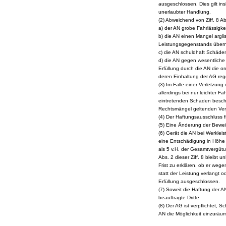
ausgeschlossen. Dies gilt i
unerlaubter Handlung.
(2) Abweichend von Ziff. 8 A
a) der AN grobe Fahrlässigkeit
b) die AN einen Mangel argli
Leistungsgegenstands über
c) die AN schuldhaft Schäde
d) die AN gegen wesentliche 
Erfüllung durch die AN die 
deren Einhaltung der AG rege
(3) Im Falle einer Verletzung
allerdings bei nur leichter 
eintretenden Schaden beschr
Rechtsmängel geltenden Verjä
(4) Der Haftungsausschluss
(5) Eine Änderung der Bewei
(6) Gerät die AN bei Werkle
eine Entschädigung in Höhe 
als 5 v.H. der Gesamtvergütun
Abs. 2 dieser Ziff. 8 bleibt 
Frist zu erklären, ob er weg
statt der Leistung verlangt o
Erfüllung ausgeschlossen.
(7) Soweit die Haftung der AN
beauftragte Dritte.
(8) Der AG ist verpflichtet, 
AN die Möglichkeit einzurä