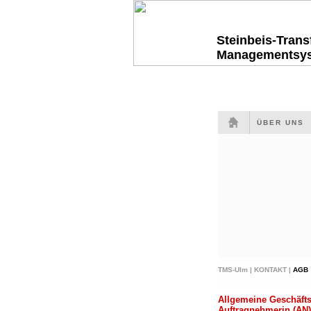
Steinbeis-Tran
Managementsy
ÜBER UNS
TMS-Ulm |
KONTAKT |
AGB
Allgemeine Geschäfts
Auftragnehmerin (AN)