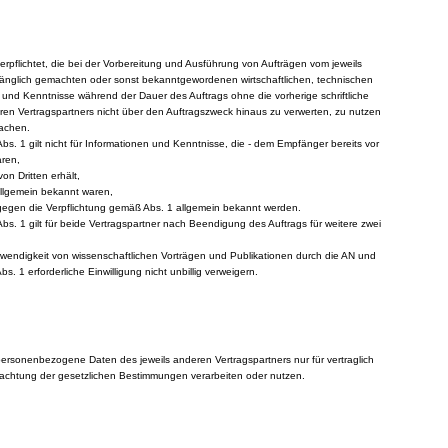
verpflichtet, die bei der Vorbereitung und Ausführung von Aufträgen vom jeweils
änglich gemachten oder sonst bekanntgewordenen wirtschaftlichen, technischen
 und Kenntnisse während der Dauer des Auftrags ohne die vorherige schriftliche
eren Vertragspartners nicht über den Auftragszweck hinaus zu verwerten, zu nutzen
machen.
Abs. 1 gilt nicht für Informationen und Kenntnisse, die - dem Empfänger bereits vor
aren,
on Dritten erhält,
 allgemein bekannt waren,
 gegen die Verpflichtung gemäß Abs. 1 allgemein bekannt werden.
Abs. 1 gilt für beide Vertragspartner nach Beendigung des Auftrags für weitere zwei
twendigkeit von wissenschaftlichen Vorträgen und Publikationen durch die AN und
. 1 erforderliche Einwilligung nicht unbillig verweigern.
personenbezogene Daten des jeweils anderen Vertragspartners nur für vertraglich
achtung der gesetzlichen Bestimmungen verarbeiten oder nutzen.