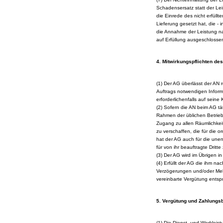
Schadensersatz statt der Le
die Einrede des nicht erfüll
Lieferung gesetzt hat, die -
die Annahme der Leistung nac
auf Erfüllung ausgeschlosse
4. Mitwirkungspflichten de
(1) Der AG überlässt der AN r
Auftrags notwendigen Informa
erforderlichenfalls auf seine
(2) Sofern die AN beim AG tät
Rahmen der üblichen Betrieb
Zugang zu allen Räumlichkeit
zu verschaffen, die für die 
hat der AG auch für die unent
für von ihr beauftragte Dritte
(3) Der AG wird im Übrigen in
(4) Erfüllt der AG die ihm na
Verzögerungen und/oder Mehr
vereinbarte Vergütung entsp
5. Vergütung und Zahlung
(1) Die Dienst- und Werklei