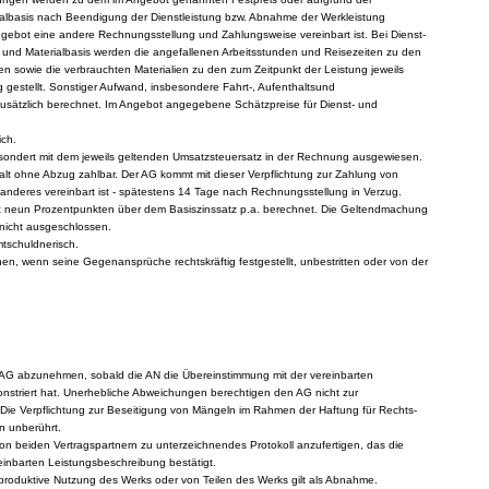
rialbasis nach Beendigung der Dienstleistung bzw. Abnahme der Werkleistung
ngebot eine andere Rechnungsstellung und Zahlungsweise vereinbart ist. Bei Dienst-
- und Materialbasis werden die angefallenen Arbeitsstunden und Reisezeiten zu den
en sowie die verbrauchten Materialien zu den zum Zeitpunkt der Leistung jeweils
 gestellt. Sonstiger Aufwand, insbesondere Fahrt-, Aufenthaltsund
usätzlich berechnet. Im Angebot angegebene Schätzpreise für Dienst- und
ich.
esondert mit dem jeweils geltenden Umsatzsteuersatz in der Rechnung ausgewiesen.
alt ohne Abzug zahlbar. Der AG kommt mit dieser Verpflichtung zur Zahlung von
anderes vereinbart ist - spätestens 14 Tage nach Rechnungsstellung in Verzug.
t neun Prozentpunkten über dem Basiszinssatz p.a. berechnet. Die Geltendmachung
 nicht ausgeschlossen.
tschuldnerisch.
en, wenn seine Gegenansprüche rechtskräftig festgestellt, unbestritten oder von der
 AG abzunehmen, sobald die AN die Übereinstimmung mit der vereinbarten
striert hat. Unerhebliche Abweichungen berechtigen den AG nicht zur
ie Verpflichtung zur Beseitigung von Mängeln im Rahmen der Haftung für Rechts-
n unberührt.
von beiden Vertragspartnern zu unterzeichnendes Protokoll anzufertigen, das die
einbarten Leistungsbeschreibung bestätigt.
 produktive Nutzung des Werks oder von Teilen des Werks gilt als Abnahme.