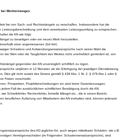
 bei Werkleistungen
erk frei von Sach- und Rechtsmängeln zu verschaffen. Insbesondere hat die
en Leistungsbeschreibung und dem vereinbarten Leistungsumfang zu entsprechen.
haftet die AN wie folgt:
Mangel zu beseitigen oder ein neues Werk herzustellen.
 innerhalb einer angemessenen Zeit fehl,
waiger Schadens und Aufwendungsersatzansprüche nach seiner Wahl die
rn der Wert oder die Tauglichkeit des Werkes nicht unerheblich gemindert ist, von
htsmängel gegenüber der AN unverzüglich schriftlich zu rügen.
nsprüche verjähren in 12 Monaten ab der Erbringung der jeweiligen Dienstleistung
. Dies gilt nicht soweit das Gesetz gemäß § 438 Abs. 1 Nr. 2, § 479 Abs.1 oder §
re Fristen vorschreibt.
nen, Prospekten, Projektbeschreibungen etc.sind keine Garantiezusagen.
jedem Fall der ausdrücklichen schriftlichen Bestätigung durch die AN.
, wie Schreibfehler, Rechenfehler, formelle Mängel etc., die in einem Bericht,
en beruflichen Äußerung von Mitarbeitern der AN enthalten sind, können jederzeit
en.
gsersatzansprüche des AG jeglicher Art, auch wegen mittelbarer Schäden, wie z.B.
nstigen Vermögensschäden (im Folgenden: Schadensersatzansprüche), sind