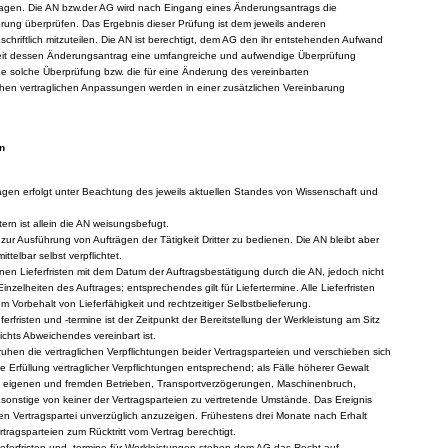
agen. Die AN bzw.der AG wird nach Eingang eines Änderungsantrags die
erung überprüfen. Das Ergebnis dieser Prüfung ist dem jeweils anderen
schriftlich mitzuteilen. Die AN ist berechtigt, dem AG den ihr entstehenden Aufwand
weit dessen Änderungsantrag eine umfangreiche und aufwendige Überprüfung
eine solche Überprüfung bzw. die für eine Änderung des vereinbarten
chen vertraglichen Anpassungen werden in einer zusätzlichen Vereinbarung
n
ägen erfolgt unter Beachtung des jeweils aktuellen Standes von Wissenschaft und
ern ist allein die AN weisungsbefugt.
ch zur Ausführung von Aufträgen der Tätigkeit Dritter zu bedienen. Die AN bleibt aber
telbar selbst verpflichtet.
nen Lieferfristen mit dem Datum der Auftragsbestätigung durch die AN, jedoch nicht
r Einzelheiten des Auftrages; entsprechendes gilt für Liefertermine. Alle Lieferfristen
m Vorbehalt von Lieferfähigkeit und rechtzeitiger Selbstbelieferung.
eferfristen und -termine ist der Zeitpunkt der Bereitstellung der Werkleistung am Sitz
chts Abweichendes vereinbart ist.
 ruhen die vertraglichen Verpflichtungen beider Vertragsparteien und verschieben sich
ie Erfüllung vertraglicher Verpflichtungen entsprechend; als Fälle höherer Gewalt
n eigenen und fremden Betrieben, Transportverzögerungen, Maschinenbruch,
onstige von keiner der Vertragsparteien zu vertretende Umstände. Das Ereignis
en Vertragspartei unverzüglich anzuzeigen. Frühestens drei Monate nach Erhalt
rtragsparteien zum Rücktritt vom Vertrag berechtigt.
Lieferfristen und -termine für Werkleistungen stehen dem AG das Recht auf