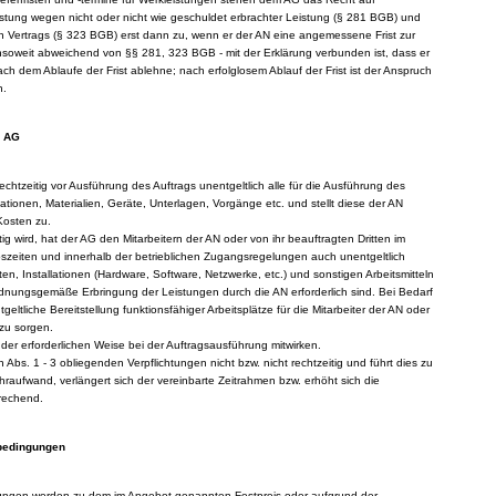
istung wegen nicht oder nicht wie geschuldet erbrachter Leistung (§ 281 BGB) und
ten Vertrags (§ 323 BGB) erst dann zu, wenn er der AN eine angemessene Frist zur
 insoweit abweichend von §§ 281, 323 BGB - mit der Erklärung verbunden ist, dass er
h dem Ablaufe der Frist ablehne; nach erfolglosem Ablauf der Frist ist der Anspruch
n.
s AG
echtzeitig vor Ausführung des Auftrags unentgeltlich alle für die Ausführung des
tionen, Materialien, Geräte, Unterlagen, Vorgänge etc. und stellt diese der AN
 Kosten zu.
ig wird, hat der AG den Mitarbeitern der AN oder von ihr beauftragten Dritten im
szeiten und innerhalb der betrieblichen Zugangsregelungen auch unentgeltlich
en, Installationen (Hardware, Software, Netzwerke, etc.) und sonstigen Arbeitsmitteln
ordnungsgemäße Erbringung der Leistungen durch die AN erforderlich sind. Bei Bedarf
geltliche Bereitstellung funktionsfähiger Arbeitsplätze für die Mitarbeiter der AN oder
 zu sorgen.
 der erforderlichen Weise bei der Auftragsausführung mitwirken.
ch Abs. 1 - 3 obliegenden Verpflichtungen nicht bzw. nicht rechtzeitig und führt dies zu
aufwand, verlängert sich der vereinbarte Zeitrahmen bzw. erhöht sich die
rechend.
sbedingungen
stungen werden zu dem im Angebot genannten Festpreis oder aufgrund der