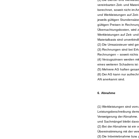
vereinbarten Zeit- und Mate
berechnet, soweit nicht im A
und Werkleistungen auf Zeit
jeweils gültigen Stundensätz
gültigen Preisen in Rechnung
Übernachtungskosten, wird z
Werkleistungen auf Zeit- und
Materialbasis sind unverbindl
(2) Die Umsatzsteuer wird g
(3) Rechnungen sind bei Erh
Rechnungen – soweit nichts 
(4) Verzugszinsen werden mi
eines weiteren Schadens ist
(5) Mehrere AG haften gesam
(6) Der AG kann nur aufrechn
AN anerkannt sind.
6. Abnahme
(1) Werkleistungen sind vom
Leistungsbeschreibung demon
Verweigerung der Abnahme. D
und Sachmängel bleibt davo
(2) Bei der Abnahme ist ein 
Übereinstimmung mit der ver
(3) Die Inbetriebnahme bzw.