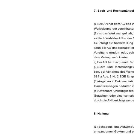
7. Sach- und Rechtsmängel
(1) Die AN hat dem AG das W
Werkleistung der vereinbart
(2) Ist das Werk mangelhaft, 
a) Nach Wahl der AN ist der 
b) Schlägt die Nacherfüllung
kann der AG unbeschadet et
Vergütung mindern oder, sofe
dem Vertrag zurücktreten.
c) Der AG hat Sach- und Rec
(3) Sach- und Rechtsmängela
bzw. der Abnahme des Werkes
634 a Abs. 1 Nr. 2 BGB länge
(4) Angaben in Dokumentatio
Garantiezusagen bedürfen in 
(5) Offenbare Unrichtigkeiten
Gutachten oder einer sonstig
durch die AN berichtigt werd
8. Haftung
(1) Schadens- und Aufwendun
entgangenem Gewinn und so