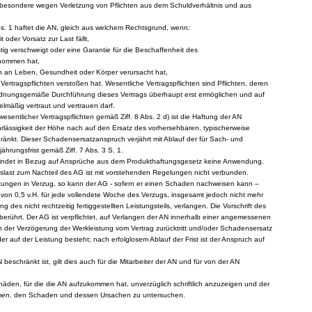
nsbesondere wegen Verletzung von Pflichten aus dem Schuldverhältnis und aus
bs. 1 haftet die AN, gleich aus welchem Rechtsgrund, wenn:
 oder Vorsatz zur Last fällt,
stig verschweigt oder eine Garantie für die Beschaffenheit des
nommen hat,
n an Leben, Gesundheit oder Körper verursacht hat,
Vertragspflichten verstoßen hat. Wesentliche Vertragspflichten sind Pflichten, deren
ordnungsgemäße Durchführung dieses Vertrags überhaupt erst ermöglichen und auf
lmäßig vertraut und vertrauen darf.
 wesentlicher Vertragspflichten gemäß Ziff. 8 Abs. 2 d) ist die Haftung der AN
Fahrlässigkeit der Höhe nach auf den Ersatz des vorhersehbaren, typischerweise
änkt. Dieser Schadensersatzanspruch verjährt mit Ablauf der für Sach- und
hrungsfrist gemäß Ziff. 7 Abs. 3 S. 1.
 findet in Bezug auf Ansprüche aus dem Produkthaftungsgesetz keine Anwendung.
slast zum Nachteil des AG ist mit vorstehenden Regelungen nicht verbunden.
istungen in Verzug, so kann der AG - sofern er einen Schaden nachweisen kann –
von 0,5 v.H. für jede vollendete Woche des Verzugs, insgesamt jedoch nicht mehr
g des nicht rechtzeitig fertiggestellten Leistungsteils, verlangen. Die Vorschrift des
unberührt. Der AG ist verpflichtet, auf Verlangen der AN innerhalb einer angemessenen
en der Verzögerung der Werkleistung vom Vertrag zurücktritt und/oder Schadensersatz
der auf der Leistung besteht; nach erfolglosem Ablauf der Frist ist der Anspruch auf
 beschränkt ist, gilt dies auch für die Mitarbeiter der AN und für von der AN
Schäden, für die die AN aufzukommen hat, unverzüglich schriftlich anzuzeigen und der
umen, den Schaden und dessen Ursachen zu untersuchen.