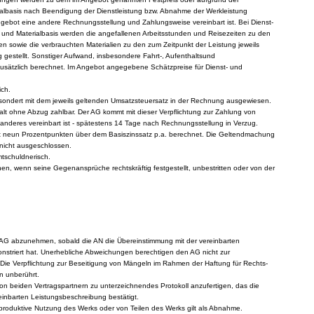
rialbasis nach Beendigung der Dienstleistung bzw. Abnahme der Werkleistung
ngebot eine andere Rechnungsstellung und Zahlungsweise vereinbart ist. Bei Dienst-
- und Materialbasis werden die angefallenen Arbeitsstunden und Reisezeiten zu den
en sowie die verbrauchten Materialien zu den zum Zeitpunkt der Leistung jeweils
 gestellt. Sonstiger Aufwand, insbesondere Fahrt-, Aufenthaltsund
usätzlich berechnet. Im Angebot angegebene Schätzpreise für Dienst- und
ich.
esondert mit dem jeweils geltenden Umsatzsteuersatz in der Rechnung ausgewiesen.
alt ohne Abzug zahlbar. Der AG kommt mit dieser Verpflichtung zur Zahlung von
anderes vereinbart ist - spätestens 14 Tage nach Rechnungsstellung in Verzug.
t neun Prozentpunkten über dem Basiszinssatz p.a. berechnet. Die Geltendmachung
 nicht ausgeschlossen.
tschuldnerisch.
en, wenn seine Gegenansprüche rechtskräftig festgestellt, unbestritten oder von der
 AG abzunehmen, sobald die AN die Übereinstimmung mit der vereinbarten
striert hat. Unerhebliche Abweichungen berechtigen den AG nicht zur
ie Verpflichtung zur Beseitigung von Mängeln im Rahmen der Haftung für Rechts-
n unberührt.
von beiden Vertragspartnern zu unterzeichnendes Protokoll anzufertigen, das die
einbarten Leistungsbeschreibung bestätigt.
 produktive Nutzung des Werks oder von Teilen des Werks gilt als Abnahme.