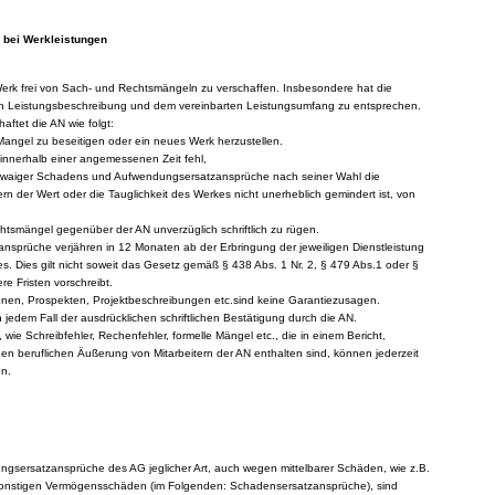
 bei Werkleistungen
erk frei von Sach- und Rechtsmängeln zu verschaffen. Insbesondere hat die
en Leistungsbeschreibung und dem vereinbarten Leistungsumfang zu entsprechen.
haftet die AN wie folgt:
Mangel zu beseitigen oder ein neues Werk herzustellen.
 innerhalb einer angemessenen Zeit fehl,
waiger Schadens und Aufwendungsersatzansprüche nach seiner Wahl die
rn der Wert oder die Tauglichkeit des Werkes nicht unerheblich gemindert ist, von
htsmängel gegenüber der AN unverzüglich schriftlich zu rügen.
nsprüche verjähren in 12 Monaten ab der Erbringung der jeweiligen Dienstleistung
. Dies gilt nicht soweit das Gesetz gemäß § 438 Abs. 1 Nr. 2, § 479 Abs.1 oder §
re Fristen vorschreibt.
nen, Prospekten, Projektbeschreibungen etc.sind keine Garantiezusagen.
jedem Fall der ausdrücklichen schriftlichen Bestätigung durch die AN.
, wie Schreibfehler, Rechenfehler, formelle Mängel etc., die in einem Bericht,
en beruflichen Äußerung von Mitarbeitern der AN enthalten sind, können jederzeit
en.
gsersatzansprüche des AG jeglicher Art, auch wegen mittelbarer Schäden, wie z.B.
nstigen Vermögensschäden (im Folgenden: Schadensersatzansprüche), sind