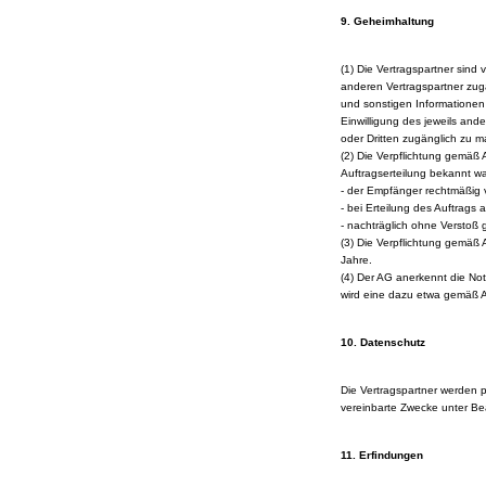
9. Geheimhaltung
(1) Die Vertragspartner sind 
anderen Vertragspartner zug
und sonstigen Informationen
Einwilligung des jeweils and
oder Dritten zugänglich zu 
(2) Die Verpflichtung gemäß 
Auftragserteilung bekannt w
- der Empfänger rechtmäßig v
- bei Erteilung des Auftrags
- nachträglich ohne Verstoß
(3) Die Verpflichtung gemäß 
Jahre.
(4) Der AG anerkennt die No
wird eine dazu etwa gemäß Abs
10. Datenschutz
Die Vertragspartner werden 
vereinbarte Zwecke unter Be
11. Erfindungen