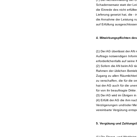
Schadensersatz statt der Le
die Einrede des nicht erfüll
Lieferung gesetzt hat, die -
die Annahme der Leistung nac
auf Erfüllung ausgeschlosse
4. Mitwirkungspflichten de
(1) Der AG überlässt der AN r
Auftrags notwendigen Informa
erforderlichenfalls auf seine
(2) Sofern die AN beim AG tät
Rahmen der üblichen Betrieb
Zugang zu allen Räumlichkeit
zu verschaffen, die für die 
hat der AG auch für die unent
für von ihr beauftragte Dritte
(3) Der AG wird im Übrigen in
(4) Erfüllt der AG die ihm na
Verzögerungen und/oder Mehr
vereinbarte Vergütung entsp
5. Vergütung und Zahlung
(1) Die Dienst- und Werklei