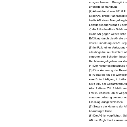
ausgeschlossen. Dies gilt i
unerlaubter Handlung.
(2) Abweichend von Ziff. 8 A
a) der AN grobe Fahrlässigkeit
b) die AN einen Mangel argli
Leistungsgegenstands über
c) die AN schuldhaft Schäde
d) die AN gegen wesentliche 
Erfüllung durch die AN die 
deren Einhaltung der AG rege
(3) Im Falle einer Verletzung
allerdings bei nur leichter 
eintretenden Schaden beschr
Rechtsmängel geltenden Verjä
(4) Der Haftungsausschluss
(5) Eine Änderung der Bewei
(6) Gerät die AN bei Werkle
eine Entschädigung in Höhe 
als 5 v.H. der Gesamtvergütun
Abs. 2 dieser Ziff. 8 bleibt 
Frist zu erklären, ob er weg
statt der Leistung verlangt o
Erfüllung ausgeschlossen.
(7) Soweit die Haftung der AN
beauftragte Dritte.
(8) Der AG ist verpflichtet, 
AN die Möglichkeit einzurä