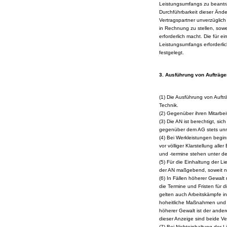
Leistungsumfangs zu beantr
Durchführbarkeit dieser Änd
Vertragspartner unverzüglich 
in Rechnung zu stellen, so
erforderlich macht. Die für 
Leistungsumfangs erforderli
festgelegt.
3. Ausführung von Aufträge
(1) Die Ausführung von Auftr
Technik.
(2) Gegenüber ihren Mitarbeit
(3) Die AN ist berechtigt, si
gegenüber dem AG stets unmit
(4) Bei Werkleistungen begin
vor völliger Klarstellung alle
und -termine stehen unter de
(5) Für die Einhaltung der Li
der AN maßgebend, soweit ni
(6) In Fällen höherer Gewalt
die Termine und Fristen für d
gelten auch Arbeitskämpfe i
hoheitliche Maßnahmen und s
höherer Gewalt ist der ander
dieser Anzeige sind beide Ve
(7) Bei Nichteinhaltung der 