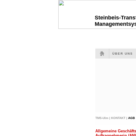
Steinbeis-Tran
Managementsy
ÜBER UNS
TMS-Ulm |
KONTAKT |
AGB
Allgemeine Geschäfts
Auftragnehmerin (AN)