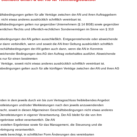
äftsbedingungen gelten für alle Verträge zwischen der AN und ihren Auftraggebern
nicht etwas anderes ausdrücklich schriftlich vereinbart ist.
häftsbedingungen gelten nur gegenüber Unternehmern (§ 14 BGB) sowie gegenüber
fentlichen Rechts und öffentlich-rechtlichen Sondervermögen im Sinne von § 310
ftsbedingungen der AN gelten ausschließlich. Entgegenstehende oder abweichende
dann verbindlich, wenn und soweit die AN ihrer Geltung ausdrücklich schriftlich
eschäftsbedingungen der AN gelten auch dann, wenn die AN in Kenntnis
eichender Bedingungen des AG den Auftrag vorbehaltlos ausführt. Abweichende
s nur für einen bestimmten
 Verträge, soweit nicht etwas anderes ausdrücklich schriftlich vereinbart ist.
tsbedingungen gelten auch für alle künftigen Verträge zwischen der AN und ihren AG
rden in dem jeweils durch ein bis zum Vertragsschluss freibleibendes Angebot
enstleistungen und/oder Werkleistungen nach den jeweils anzuwendenden
rbracht, soweit in diesen Allgemeinen Geschäftsbedingungen nicht etwas anderes
 Dienstleistungen in eigener Verantwortung. Der AG bleibt für die von ihm
gebnisse selbst verantwortlich. Die AN
ie erzielten Ergebnisse sowie für das Management, die Steuerung und die
bringung verantwortlich.
weils berechtigt, in schriftlicher Form Änderungen des vereinbarten