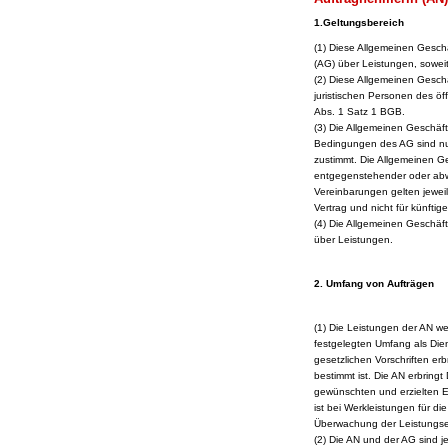
1.Geltungsbereich
(1
) Diese Allgemeinen Gesch
(AG) über Leistungen, soweit 
(2) Diese Allgemeinen Gesc
juristischen Personen des öf
Abs. 1 Satz 1 BGB.
(3) Die Allgemeinen Geschä
Bedingungen des AG sind nur 
zustimmt. Die Allgemeinen G
entgegenstehender oder abw
Vereinbarungen gelten jeweil
Vertrag und nicht für künftige
(4) Die Allgemeinen Geschäf
über Leistungen.
2. Umfang von Aufträgen
(1) Die Leistungen der AN we
festgelegten Umfang als Di
gesetzlichen Vorschriften e
bestimmt ist. Die AN erbringt
gewünschten und erzielten Er
ist bei Werkleistungen für d
Überwachung der Leistungser
(2) Die AN und der AG sind je