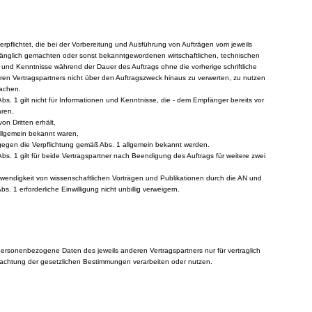
verpflichtet, die bei der Vorbereitung und Ausführung von Aufträgen vom jeweils
änglich gemachten oder sonst bekanntgewordenen wirtschaftlichen, technischen
 und Kenntnisse während der Dauer des Auftrags ohne die vorherige schriftliche
eren Vertragspartners nicht über den Auftragszweck hinaus zu verwerten, zu nutzen
machen.
Abs. 1 gilt nicht für Informationen und Kenntnisse, die - dem Empfänger bereits vor
aren,
on Dritten erhält,
 allgemein bekannt waren,
 gegen die Verpflichtung gemäß Abs. 1 allgemein bekannt werden.
Abs. 1 gilt für beide Vertragspartner nach Beendigung des Auftrags für weitere zwei
twendigkeit von wissenschaftlichen Vorträgen und Publikationen durch die AN und
. 1 erforderliche Einwilligung nicht unbillig verweigern.
personenbezogene Daten des jeweils anderen Vertragspartners nur für vertraglich
achtung der gesetzlichen Bestimmungen verarbeiten oder nutzen.