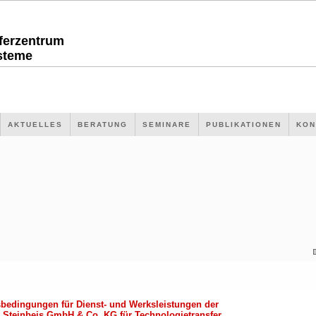
sferzentrum
steme
AKTUELLES
BERATUNG
SEMINARE
PUBLIKATIONEN
KON
bedingungen für Dienst- und Werksleistungen der
 Steinbeis GmbH & Co. KG für Technologietransfer