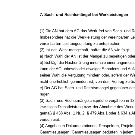
7. Sach- und Rechtsmängel bei Werkleistungen
(1) Die AN hat dem AG das Werk frei von Sach- und R
Insbesondere hat die Werkleistung der vereinbarten 
vereinbarten Leistungsumfang zu entsprechen.
(2) Ist das Werk mangelhaft, haftet die AN wie folgt:
a) Nach Wahl der AN ist der Mangel zu beseitigen ode
b) Schlägt die Nacherfüllung innerhalb einer angemess
kann der AG unbeschadet etwaiger Schadens und Au
seiner Wahl die Vergütung mindern oder, sofern der We
nicht unerheblich gemindert ist, von dem Vertrag zurüc
c) Der AG hat Sach- und Rechtsmängel gegenüber der A
rügen.
(3) Sach- und Rechtsmängelansprüche verjähren in 12
jeweiligen Dienstleistung bzw. der Abnahme des Werkes
gemäß § 438 Abs. 1 Nr. 2, § 479 Abs.1 oder § 634 a A
vorschreibt.
(4) Angaben in Dokumentationen, Prospekten, Projekt
Garantiezusagen. Garantiezusagen bedürfen in jedem Fa