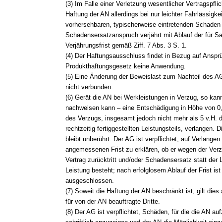
(3) Im Falle einer Verletzung wesentlicher Vertragspflic
Haftung der AN allerdings bei nur leichter Fahrlässigk
vorhersehbaren, typischerweise eintretenden Schaden
Schadensersatzanspruch verjährt mit Ablauf der für 
Verjährungsfrist gemäß Ziff. 7 Abs. 3 S. 1.
(4) Der Haftungsausschluss findet in Bezug auf Ansp
Produkthaftungsgesetz keine Anwendung.
(5) Eine Änderung der Beweislast zum Nachteil des A
nicht verbunden.
(6) Gerät die AN bei Werkleistungen in Verzug, so kan
nachweisen kann – eine Entschädigung in Höhe von 0,
des Verzugs, insgesamt jedoch nicht mehr als 5 v.H. 
rechtzeitig fertiggestellten Leistungsteils, verlangen. D
bleibt unberührt. Der AG ist verpflichtet, auf Verlangen
angemessenen Frist zu erklären, ob er wegen der Ver
Vertrag zurücktritt und/oder Schadensersatz statt der 
Leistung besteht; nach erfolglosem Ablauf der Frist ist
ausgeschlossen.
(7) Soweit die Haftung der AN beschränkt ist, gilt dies
für von der AN beauftragte Dritte.
(8) Der AG ist verpflichtet, Schäden, für die die AN 