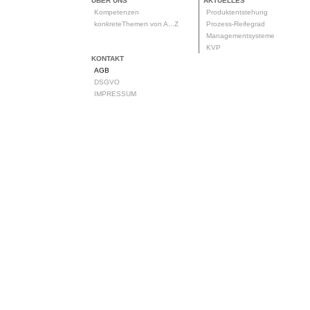
ÜBER UNS
AKTUELLES
Kompetenzen
Produktentstehung
konkreteThemen von A...Z
Prozess-Reifegrad
Managementsysteme
KVP
KONTAKT
AGB
DSGVO
IMPRESSUM