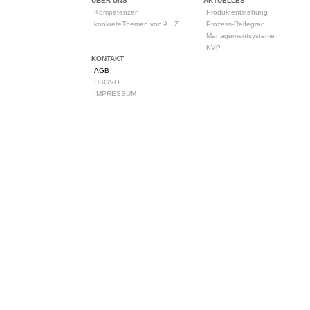
ÜBER UNS
AKTUELLES
Kompetenzen
Produktentstehung
konkreteThemen von A...Z
Prozess-Reifegrad
Managementsysteme
KVP
KONTAKT
AGB
DSGVO
IMPRESSUM