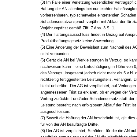
(3) Im Falle einer Verletzung wesentlicher Vertragspflic
Haftung der AN allerdings bei nur leichter Fahrlässigk
vorhersehbaren, typischerweise eintretenden Schaden
Schadensersatzanspruch verjährt mit Ablauf der für 
Verjährungsfrist gemäß Ziff. 7 Abs. 3 S. 1.
(4) Der Haftungsausschluss findet in Bezug auf Ansp
Produkthaftungsgesetz keine Anwendung.
(5) Eine Änderung der Beweislast zum Nachteil des A
nicht verbunden.
(6) Gerät die AN bei Werkleistungen in Verzug, so kan
nachweisen kann – eine Entschädigung in Höhe von 0,
des Verzugs, insgesamt jedoch nicht mehr als 5 v.H. 
rechtzeitig fertiggestellten Leistungsteils, verlangen. D
bleibt unberührt. Der AG ist verpflichtet, auf Verlangen
angemessenen Frist zu erklären, ob er wegen der Ver
Vertrag zurücktritt und/oder Schadensersatz statt der 
Leistung besteht; nach erfolglosem Ablauf der Frist ist
ausgeschlossen.
(7) Soweit die Haftung der AN beschränkt ist, gilt dies
für von der AN beauftragte Dritte.
(8) Der AG ist verpflichtet, Schäden, für die die AN 