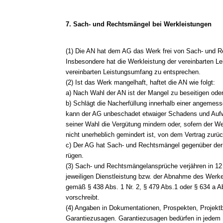
7. Sach- und Rechtsmängel bei Werkleistungen
(1) Die AN hat dem AG das Werk frei von Sach- und R
Insbesondere hat die Werkleistung der vereinbarten 
vereinbarten Leistungsumfang zu entsprechen.
(2) Ist das Werk mangelhaft, haftet die AN wie folgt:
a) Nach Wahl der AN ist der Mangel zu beseitigen ode
b) Schlägt die Nacherfüllung innerhalb einer angemess
kann der AG unbeschadet etwaiger Schadens und Au
seiner Wahl die Vergütung mindern oder, sofern der We
nicht unerheblich gemindert ist, von dem Vertrag zurüc
c) Der AG hat Sach- und Rechtsmängel gegenüber der A
rügen.
(3) Sach- und Rechtsmängelansprüche verjähren in 12
jeweiligen Dienstleistung bzw. der Abnahme des Werkes
gemäß § 438 Abs. 1 Nr. 2, § 479 Abs.1 oder § 634 a A
vorschreibt.
(4) Angaben in Dokumentationen, Prospekten, Projekt
Garantiezusagen. Garantiezusagen bedürfen in jedem Fa