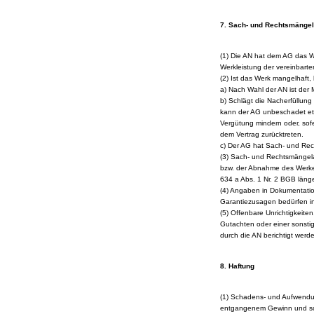
7. Sach- und Rechtsmängel
(1) Die AN hat dem AG das W
Werkleistung der vereinbart
(2) Ist das Werk mangelhaft, 
a) Nach Wahl der AN ist der 
b) Schlägt die Nacherfüllung
kann der AG unbeschadet et
Vergütung mindern oder, sofe
dem Vertrag zurücktreten.
c) Der AG hat Sach- und Rec
(3) Sach- und Rechtsmängela
bzw. der Abnahme des Werkes
634 a Abs. 1 Nr. 2 BGB länge
(4) Angaben in Dokumentatio
Garantiezusagen bedürfen in 
(5) Offenbare Unrichtigkeiten
Gutachten oder einer sonstig
durch die AN berichtigt werd
8. Haftung
(1) Schadens- und Aufwendun
entgangenem Gewinn und so