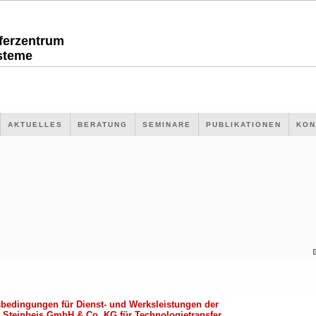
sferzentrum
steme
AKTUELLES
BERATUNG
SEMINARE
PUBLIKATIONEN
KON
bedingungen für Dienst- und Werksleistungen der
 Steinbeis GmbH & Co. KG für Technologietransfer