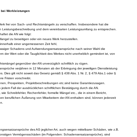
 bei Werkleistungen
erk frei von Sach- und Rechtsmängeln zu verschaffen. Insbesondere hat die
en Leistungsbeschreibung und dem vereinbarten Leistungsumfang zu entsprechen.
haftet die AN wie folgt:
Mangel zu beseitigen oder ein neues Werk herzustellen.
 innerhalb einer angemessenen Zeit fehl,
waiger Schadens und Aufwendungsersatzansprüche nach seiner Wahl die
rn der Wert oder die Tauglichkeit des Werkes nicht unerheblich gemindert ist, von
htsmängel gegenüber der AN unverzüglich schriftlich zu rügen.
nsprüche verjähren in 12 Monaten ab der Erbringung der jeweiligen Dienstleistung
. Dies gilt nicht soweit das Gesetz gemäß § 438 Abs. 1 Nr. 2, § 479 Abs.1 oder §
re Fristen vorschreibt.
nen, Prospekten, Projektbeschreibungen etc.sind keine Garantiezusagen.
jedem Fall der ausdrücklichen schriftlichen Bestätigung durch die AN.
, wie Schreibfehler, Rechenfehler, formelle Mängel etc., die in einem Bericht,
en beruflichen Äußerung von Mitarbeitern der AN enthalten sind, können jederzeit
en.
gsersatzansprüche des AG jeglicher Art, auch wegen mittelbarer Schäden, wie z.B.
nstigen Vermögensschäden (im Folgenden: Schadensersatzansprüche), sind