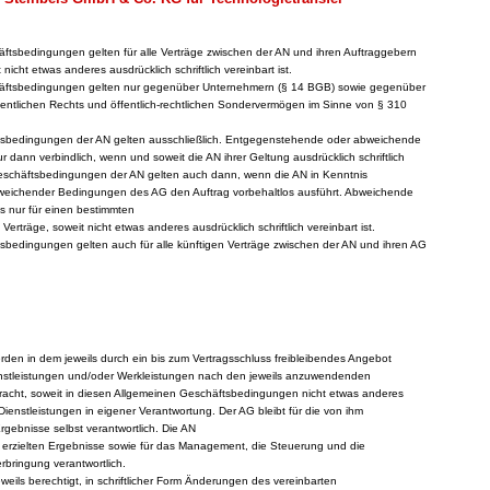
äftsbedingungen gelten für alle Verträge zwischen der AN und ihren Auftraggebern
nicht etwas anderes ausdrücklich schriftlich vereinbart ist.
häftsbedingungen gelten nur gegenüber Unternehmern (§ 14 BGB) sowie gegenüber
fentlichen Rechts und öffentlich-rechtlichen Sondervermögen im Sinne von § 310
ftsbedingungen der AN gelten ausschließlich. Entgegenstehende oder abweichende
dann verbindlich, wenn und soweit die AN ihrer Geltung ausdrücklich schriftlich
eschäftsbedingungen der AN gelten auch dann, wenn die AN in Kenntnis
eichender Bedingungen des AG den Auftrag vorbehaltlos ausführt. Abweichende
s nur für einen bestimmten
 Verträge, soweit nicht etwas anderes ausdrücklich schriftlich vereinbart ist.
tsbedingungen gelten auch für alle künftigen Verträge zwischen der AN und ihren AG
rden in dem jeweils durch ein bis zum Vertragsschluss freibleibendes Angebot
enstleistungen und/oder Werkleistungen nach den jeweils anzuwendenden
rbracht, soweit in diesen Allgemeinen Geschäftsbedingungen nicht etwas anderes
 Dienstleistungen in eigener Verantwortung. Der AG bleibt für die von ihm
gebnisse selbst verantwortlich. Die AN
ie erzielten Ergebnisse sowie für das Management, die Steuerung und die
bringung verantwortlich.
weils berechtigt, in schriftlicher Form Änderungen des vereinbarten