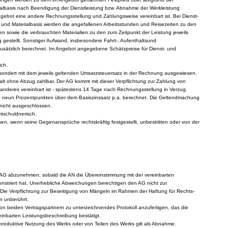
rialbasis nach Beendigung der Dienstleistung bzw. Abnahme der Werkleistung
ngebot eine andere Rechnungsstellung und Zahlungsweise vereinbart ist. Bei Dienst-
- und Materialbasis werden die angefallenen Arbeitsstunden und Reisezeiten zu den
en sowie die verbrauchten Materialien zu den zum Zeitpunkt der Leistung jeweils
 gestellt. Sonstiger Aufwand, insbesondere Fahrt-, Aufenthaltsund
usätzlich berechnet. Im Angebot angegebene Schätzpreise für Dienst- und
ich.
esondert mit dem jeweils geltenden Umsatzsteuersatz in der Rechnung ausgewiesen.
alt ohne Abzug zahlbar. Der AG kommt mit dieser Verpflichtung zur Zahlung von
anderes vereinbart ist - spätestens 14 Tage nach Rechnungsstellung in Verzug.
t neun Prozentpunkten über dem Basiszinssatz p.a. berechnet. Die Geltendmachung
 nicht ausgeschlossen.
tschuldnerisch.
en, wenn seine Gegenansprüche rechtskräftig festgestellt, unbestritten oder von der
 AG abzunehmen, sobald die AN die Übereinstimmung mit der vereinbarten
striert hat. Unerhebliche Abweichungen berechtigen den AG nicht zur
ie Verpflichtung zur Beseitigung von Mängeln im Rahmen der Haftung für Rechts-
n unberührt.
von beiden Vertragspartnern zu unterzeichnendes Protokoll anzufertigen, das die
einbarten Leistungsbeschreibung bestätigt.
 produktive Nutzung des Werks oder von Teilen des Werks gilt als Abnahme.