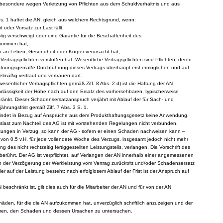
nsbesondere wegen Verletzung von Pflichten aus dem Schuldverhältnis und aus
bs. 1 haftet die AN, gleich aus welchem Rechtsgrund, wenn:
 oder Vorsatz zur Last fällt,
stig verschweigt oder eine Garantie für die Beschaffenheit des
nommen hat,
n an Leben, Gesundheit oder Körper verursacht hat,
Vertragspflichten verstoßen hat. Wesentliche Vertragspflichten sind Pflichten, deren
ordnungsgemäße Durchführung dieses Vertrags überhaupt erst ermöglichen und auf
lmäßig vertraut und vertrauen darf.
 wesentlicher Vertragspflichten gemäß Ziff. 8 Abs. 2 d) ist die Haftung der AN
Fahrlässigkeit der Höhe nach auf den Ersatz des vorhersehbaren, typischerweise
änkt. Dieser Schadensersatzanspruch verjährt mit Ablauf der für Sach- und
hrungsfrist gemäß Ziff. 7 Abs. 3 S. 1.
 findet in Bezug auf Ansprüche aus dem Produkthaftungsgesetz keine Anwendung.
slast zum Nachteil des AG ist mit vorstehenden Regelungen nicht verbunden.
istungen in Verzug, so kann der AG - sofern er einen Schaden nachweisen kann –
von 0,5 v.H. für jede vollendete Woche des Verzugs, insgesamt jedoch nicht mehr
g des nicht rechtzeitig fertiggestellten Leistungsteils, verlangen. Die Vorschrift des
unberührt. Der AG ist verpflichtet, auf Verlangen der AN innerhalb einer angemessenen
en der Verzögerung der Werkleistung vom Vertrag zurücktritt und/oder Schadensersatz
der auf der Leistung besteht; nach erfolglosem Ablauf der Frist ist der Anspruch auf
 beschränkt ist, gilt dies auch für die Mitarbeiter der AN und für von der AN
Schäden, für die die AN aufzukommen hat, unverzüglich schriftlich anzuzeigen und der
umen, den Schaden und dessen Ursachen zu untersuchen.