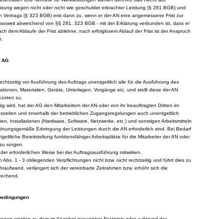
istung wegen nicht oder nicht wie geschuldet erbrachter Leistung (§ 281 BGB) und
ten Vertrags (§ 323 BGB) erst dann zu, wenn er der AN eine angemessene Frist zur
 insoweit abweichend von §§ 281, 323 BGB - mit der Erklärung verbunden ist, dass er
h dem Ablaufe der Frist ablehne; nach erfolglosem Ablauf der Frist ist der Anspruch
n.
s AG
echtzeitig vor Ausführung des Auftrags unentgeltlich alle für die Ausführung des
tionen, Materialien, Geräte, Unterlagen, Vorgänge etc. und stellt diese der AN
 Kosten zu.
ig wird, hat der AG den Mitarbeitern der AN oder von ihr beauftragten Dritten im
szeiten und innerhalb der betrieblichen Zugangsregelungen auch unentgeltlich
en, Installationen (Hardware, Software, Netzwerke, etc.) und sonstigen Arbeitsmitteln
ordnungsgemäße Erbringung der Leistungen durch die AN erforderlich sind. Bei Bedarf
geltliche Bereitstellung funktionsfähiger Arbeitsplätze für die Mitarbeiter der AN oder
 zu sorgen.
 der erforderlichen Weise bei der Auftragsausführung mitwirken.
ch Abs. 1 - 3 obliegenden Verpflichtungen nicht bzw. nicht rechtzeitig und führt dies zu
aufwand, verlängert sich der vereinbarte Zeitrahmen bzw. erhöht sich die
rechend.
sbedingungen
stungen werden zu dem im Angebot genannten Festpreis oder aufgrund der