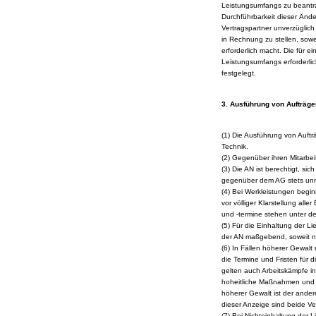
Leistungsumfangs zu beantr
Durchführbarkeit dieser Änd
Vertragspartner unverzüglich 
in Rechnung zu stellen, so
erforderlich macht. Die für 
Leistungsumfangs erforderli
festgelegt.
3. Ausführung von Aufträge
(1) Die Ausführung von Auftr
Technik.
(2) Gegenüber ihren Mitarbeit
(3) Die AN ist berechtigt, si
gegenüber dem AG stets unmit
(4) Bei Werkleistungen begin
vor völliger Klarstellung alle
und -termine stehen unter de
(5) Für die Einhaltung der Li
der AN maßgebend, soweit ni
(6) In Fällen höherer Gewalt
die Termine und Fristen für d
gelten auch Arbeitskämpfe i
hoheitliche Maßnahmen und s
höherer Gewalt ist der ander
dieser Anzeige sind beide Ve
(7) Bei Nichteinhaltung der 