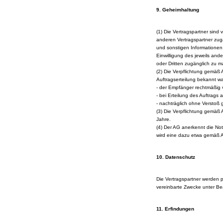
9. Geheimhaltung
(1) Die Vertragspartner sind 
anderen Vertragspartner zug
und sonstigen Informationen
Einwilligung des jeweils and
oder Dritten zugänglich zu 
(2) Die Verpflichtung gemäß 
Auftragserteilung bekannt w
- der Empfänger rechtmäßig v
- bei Erteilung des Auftrags
- nachträglich ohne Verstoß
(3) Die Verpflichtung gemäß 
Jahre.
(4) Der AG anerkennt die No
wird eine dazu etwa gemäß Abs
10. Datenschutz
Die Vertragspartner werden 
vereinbarte Zwecke unter Be
11. Erfindungen