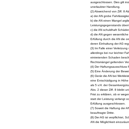
ausgeschlossen. Dies gilt i
unerlaubter Handlung.
(2) Abweichend von Ziff. 8 A
a) der AN grobe Fahrlässigkeit
b) die AN einen Mangel argli
Leistungsgegenstands über
c) die AN schuldhaft Schäde
d) die AN gegen wesentliche 
Erfüllung durch die AN die 
deren Einhaltung der AG rege
(3) Im Falle einer Verletzung
allerdings bei nur leichter 
eintretenden Schaden beschr
Rechtsmängel geltenden Verjä
(4) Der Haftungsausschluss
(5) Eine Änderung der Bewei
(6) Gerät die AN bei Werkle
eine Entschädigung in Höhe 
als 5 v.H. der Gesamtvergütun
Abs. 2 dieser Ziff. 8 bleibt 
Frist zu erklären, ob er weg
statt der Leistung verlangt o
Erfüllung ausgeschlossen.
(7) Soweit die Haftung der AN
beauftragte Dritte.
(8) Der AG ist verpflichtet, 
AN die Möglichkeit einzurä