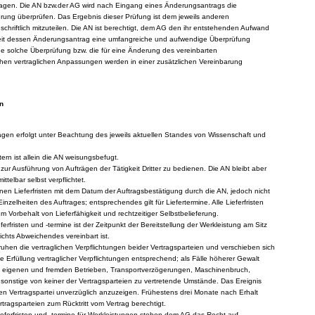
agen. Die AN bzw.der AG wird nach Eingang eines Änderungsantrags die
erung überprüfen. Das Ergebnis dieser Prüfung ist dem jeweils anderen
schriftlich mitzuteilen. Die AN ist berechtigt, dem AG den ihr entstehenden Aufwand
weit dessen Änderungsantrag eine umfangreiche und aufwendige Überprüfung
eine solche Überprüfung bzw. die für eine Änderung des vereinbarten
chen vertraglichen Anpassungen werden in einer zusätzlichen Vereinbarung
n
ägen erfolgt unter Beachtung des jeweils aktuellen Standes von Wissenschaft und
ern ist allein die AN weisungsbefugt.
ch zur Ausführung von Aufträgen der Tätigkeit Dritter zu bedienen. Die AN bleibt aber
telbar selbst verpflichtet.
nen Lieferfristen mit dem Datum der Auftragsbestätigung durch die AN, jedoch nicht
r Einzelheiten des Auftrages; entsprechendes gilt für Liefertermine. Alle Lieferfristen
m Vorbehalt von Lieferfähigkeit und rechtzeitiger Selbstbelieferung.
eferfristen und -termine ist der Zeitpunkt der Bereitstellung der Werkleistung am Sitz
chts Abweichendes vereinbart ist.
 ruhen die vertraglichen Verpflichtungen beider Vertragsparteien und verschieben sich
ie Erfüllung vertraglicher Verpflichtungen entsprechend; als Fälle höherer Gewalt
n eigenen und fremden Betrieben, Transportverzögerungen, Maschinenbruch,
onstige von keiner der Vertragsparteien zu vertretende Umstände. Das Ereignis
en Vertragspartei unverzüglich anzuzeigen. Frühestens drei Monate nach Erhalt
rtragsparteien zum Rücktritt vom Vertrag berechtigt.
Lieferfristen und -termine für Werkleistungen stehen dem AG das Recht auf