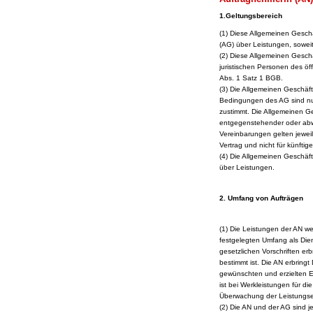
1.Geltungsbereich
(1
) Diese Allgemeinen Gesch
(AG) über Leistungen, soweit 
(2) Diese Allgemeinen Gesc
juristischen Personen des öf
Abs. 1 Satz 1 BGB.
(3) Die Allgemeinen Geschä
Bedingungen des AG sind nur 
zustimmt. Die Allgemeinen G
entgegenstehender oder abw
Vereinbarungen gelten jeweil
Vertrag und nicht für künftige
(4) Die Allgemeinen Geschäf
über Leistungen.
2. Umfang von Aufträgen
(1) Die Leistungen der AN we
festgelegten Umfang als Di
gesetzlichen Vorschriften e
bestimmt ist. Die AN erbringt
gewünschten und erzielten Er
ist bei Werkleistungen für d
Überwachung der Leistungser
(2) Die AN und der AG sind je