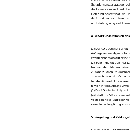
Schadensersatz statt der Le
die Einrede des nicht erfüll
Lieferung gesetzt hat, die -
die Annahme der Leistung nac
auf Erfüllung ausgeschlosse
4. Mitwirkungspflichten de
(1) Der AG überlässt der AN r
Auftrags notwendigen Informa
erforderlichenfalls auf seine
(2) Sofern die AN beim AG tät
Rahmen der üblichen Betrieb
Zugang zu allen Räumlichkeit
zu verschaffen, die für die 
hat der AG auch für die unent
für von ihr beauftragte Dritte
(3) Der AG wird im Übrigen in
(4) Erfüllt der AG die ihm na
Verzögerungen und/oder Mehr
vereinbarte Vergütung entsp
5. Vergütung und Zahlung
(1) Die Dienst- und Werklei