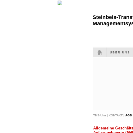
Steinbeis-Tran
Managementsy
ÜBER UNS
TMS-Ulm |
KONTAKT |
AGB
Allgemeine Geschäfts
Auftragnehmerin (AN)