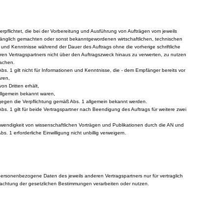
verpflichtet, die bei der Vorbereitung und Ausführung von Aufträgen vom jeweils
änglich gemachten oder sonst bekanntgewordenen wirtschaftlichen, technischen
 und Kenntnisse während der Dauer des Auftrags ohne die vorherige schriftliche
eren Vertragspartners nicht über den Auftragszweck hinaus zu verwerten, zu nutzen
machen.
Abs. 1 gilt nicht für Informationen und Kenntnisse, die - dem Empfänger bereits vor
aren,
on Dritten erhält,
 allgemein bekannt waren,
 gegen die Verpflichtung gemäß Abs. 1 allgemein bekannt werden.
Abs. 1 gilt für beide Vertragspartner nach Beendigung des Auftrags für weitere zwei
twendigkeit von wissenschaftlichen Vorträgen und Publikationen durch die AN und
. 1 erforderliche Einwilligung nicht unbillig verweigern.
personenbezogene Daten des jeweils anderen Vertragspartners nur für vertraglich
achtung der gesetzlichen Bestimmungen verarbeiten oder nutzen.