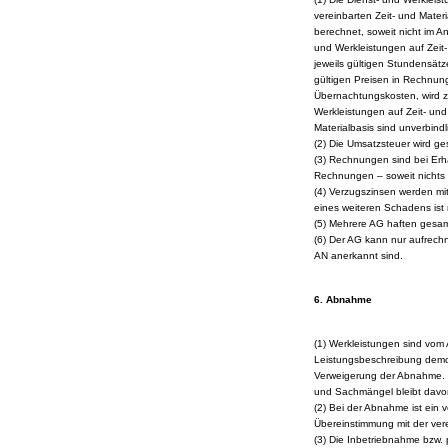
vereinbarten Zeit- und Mate
berechnet, soweit nicht im A
und Werkleistungen auf Zeit
jeweils gültigen Stundensätz
gültigen Preisen in Rechnung
Übernachtungskosten, wird z
Werkleistungen auf Zeit- und
Materialbasis sind unverbindl
(2) Die Umsatzsteuer wird g
(3) Rechnungen sind bei Erh
Rechnungen – soweit nichts 
(4) Verzugszinsen werden mi
eines weiteren Schadens ist
(5) Mehrere AG haften gesam
(6) Der AG kann nur aufrechn
AN anerkannt sind.
6. Abnahme
(1) Werkleistungen sind vom
Leistungsbeschreibung demon
Verweigerung der Abnahme. D
und Sachmängel bleibt davo
(2) Bei der Abnahme ist ein 
Übereinstimmung mit der ver
(3) Die Inbetriebnahme bzw.