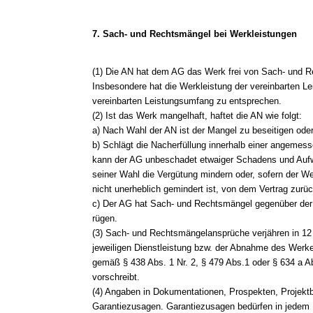
7. Sach- und Rechtsmängel bei Werkleistungen
(1) Die AN hat dem AG das Werk frei von Sach- und R
Insbesondere hat die Werkleistung der vereinbarten 
vereinbarten Leistungsumfang zu entsprechen.
(2) Ist das Werk mangelhaft, haftet die AN wie folgt:
a) Nach Wahl der AN ist der Mangel zu beseitigen ode
b) Schlägt die Nacherfüllung innerhalb einer angemess
kann der AG unbeschadet etwaiger Schadens und Au
seiner Wahl die Vergütung mindern oder, sofern der We
nicht unerheblich gemindert ist, von dem Vertrag zurüc
c) Der AG hat Sach- und Rechtsmängel gegenüber der A
rügen.
(3) Sach- und Rechtsmängelansprüche verjähren in 12
jeweiligen Dienstleistung bzw. der Abnahme des Werkes
gemäß § 438 Abs. 1 Nr. 2, § 479 Abs.1 oder § 634 a A
vorschreibt.
(4) Angaben in Dokumentationen, Prospekten, Projekt
Garantiezusagen. Garantiezusagen bedürfen in jedem Fa