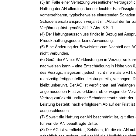
(3) Im Falle einer Verletzung wesentlicher Vertragspflic
Haftung der AN allerdings bei nur leichter Fahrlässigk
vorhersehbaren, typischerweise eintretenden Schaden
Schadensersatzanspruch verjährt mit Ablauf der für 
Verjährungsfrist gemäß Ziff. 7 Abs. 3 S. 1.
(4) Der Haftungsausschluss findet in Bezug auf Ansp
Produkthaftungsgesetz keine Anwendung.
(5) Eine Änderung der Beweislast zum Nachteil des A
nicht verbunden.
(6) Gerät die AN bei Werkleistungen in Verzug, so kan
nachweisen kann – eine Entschädigung in Höhe von 0,
des Verzugs, insgesamt jedoch nicht mehr als 5 v.H. 
rechtzeitig fertiggestellten Leistungsteils, verlangen. D
bleibt unberührt. Der AG ist verpflichtet, auf Verlangen
angemessenen Frist zu erklären, ob er wegen der Ver
Vertrag zurücktritt und/oder Schadensersatz statt der 
Leistung besteht; nach erfolglosem Ablauf der Frist ist
ausgeschlossen.
(7) Soweit die Haftung der AN beschränkt ist, gilt dies
für von der AN beauftragte Dritte.
(8) Der AG ist verpflichtet, Schäden, für die die AN 