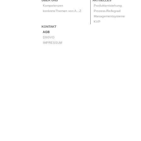
ÜBER UNS
AKTUELLES
Kompetenzen
Produktentstehung
konkreteThemen von A...Z
Prozess-Reifegrad
Managementsysteme
KVP
KONTAKT
AGB
DSGVO
IMPRESSUM