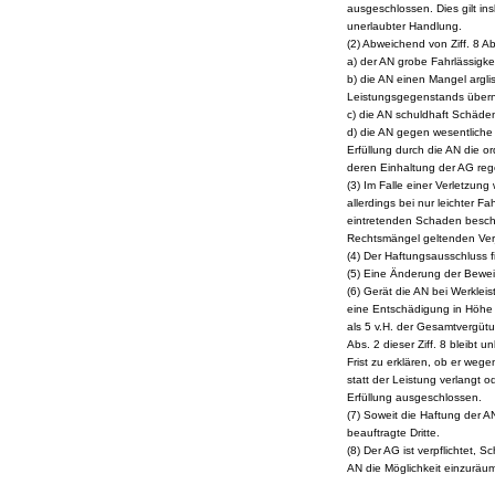
ausgeschlossen. Dies gilt i
unerlaubter Handlung.
(2) Abweichend von Ziff. 8 A
a) der AN grobe Fahrlässigkeit
b) die AN einen Mangel argli
Leistungsgegenstands über
c) die AN schuldhaft Schäde
d) die AN gegen wesentliche 
Erfüllung durch die AN die 
deren Einhaltung der AG rege
(3) Im Falle einer Verletzung
allerdings bei nur leichter 
eintretenden Schaden beschr
Rechtsmängel geltenden Verjä
(4) Der Haftungsausschluss
(5) Eine Änderung der Bewei
(6) Gerät die AN bei Werkle
eine Entschädigung in Höhe 
als 5 v.H. der Gesamtvergütun
Abs. 2 dieser Ziff. 8 bleibt 
Frist zu erklären, ob er weg
statt der Leistung verlangt o
Erfüllung ausgeschlossen.
(7) Soweit die Haftung der AN
beauftragte Dritte.
(8) Der AG ist verpflichtet, 
AN die Möglichkeit einzurä