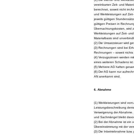
vereinbarten Zeit- und Mate
berechnet, soweit nicht im A
und Werkleistungen auf Zeit
jeweils gültigen Stundensätz
gültigen Preisen in Rechnung
Übernachtungskosten, wird z
Werkleistungen auf Zeit- und
Materialbasis sind unverbindl
(2) Die Umsatzsteuer wird g
(3) Rechnungen sind bei Erh
Rechnungen – soweit nichts 
(4) Verzugszinsen werden mi
eines weiteren Schadens ist
(5) Mehrere AG haften gesam
(6) Der AG kann nur aufrechn
AN anerkannt sind.
6. Abnahme
(1) Werkleistungen sind vom
Leistungsbeschreibung demon
Verweigerung der Abnahme. D
und Sachmängel bleibt davo
(2) Bei der Abnahme ist ein 
Übereinstimmung mit der ver
(3) Die Inbetriebnahme bzw.