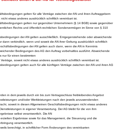
äftsbedingungen gelten für alle Verträge zwischen der AN und ihren Auftraggebern
nicht etwas anderes ausdrücklich schriftlich vereinbart ist.
häftsbedingungen gelten nur gegenüber Unternehmern (§ 14 BGB) sowie gegenüber
fentlichen Rechts und öffentlich-rechtlichen Sondervermögen im Sinne von § 310
ftsbedingungen der AN gelten ausschließlich. Entgegenstehende oder abweichende
dann verbindlich, wenn und soweit die AN ihrer Geltung ausdrücklich schriftlich
eschäftsbedingungen der AN gelten auch dann, wenn die AN in Kenntnis
eichender Bedingungen des AG den Auftrag vorbehaltlos ausführt. Abweichende
s nur für einen bestimmten
 Verträge, soweit nicht etwas anderes ausdrücklich schriftlich vereinbart ist.
tsbedingungen gelten auch für alle künftigen Verträge zwischen der AN und ihren AG
rden in dem jeweils durch ein bis zum Vertragsschluss freibleibendes Angebot
enstleistungen und/oder Werkleistungen nach den jeweils anzuwendenden
rbracht, soweit in diesen Allgemeinen Geschäftsbedingungen nicht etwas anderes
 Dienstleistungen in eigener Verantwortung. Der AG bleibt für die von ihm
gebnisse selbst verantwortlich. Die AN
ie erzielten Ergebnisse sowie für das Management, die Steuerung und die
bringung verantwortlich.
weils berechtigt, in schriftlicher Form Änderungen des vereinbarten