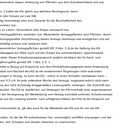
nsbesondere wegen Verletzung von Pflichten aus dem Schuldverhältnis und aus
bs. 1 haftet die AN, gleich aus welchem Rechtsgrund, wenn:
 oder Vorsatz zur Last fällt,
stig verschweigt oder eine Garantie für die Beschaffenheit des
nommen hat,
n an Leben, Gesundheit oder Körper verursacht hat,
Vertragspflichten verstoßen hat. Wesentliche Vertragspflichten sind Pflichten, deren
ordnungsgemäße Durchführung dieses Vertrags überhaupt erst ermöglichen und auf
lmäßig vertraut und vertrauen darf.
 wesentlicher Vertragspflichten gemäß Ziff. 8 Abs. 2 d) ist die Haftung der AN
Fahrlässigkeit der Höhe nach auf den Ersatz des vorhersehbaren, typischerweise
änkt. Dieser Schadensersatzanspruch verjährt mit Ablauf der für Sach- und
hrungsfrist gemäß Ziff. 7 Abs. 3 S. 1.
 findet in Bezug auf Ansprüche aus dem Produkthaftungsgesetz keine Anwendung.
slast zum Nachteil des AG ist mit vorstehenden Regelungen nicht verbunden.
istungen in Verzug, so kann der AG - sofern er einen Schaden nachweisen kann –
von 0,5 v.H. für jede vollendete Woche des Verzugs, insgesamt jedoch nicht mehr
g des nicht rechtzeitig fertiggestellten Leistungsteils, verlangen. Die Vorschrift des
unberührt. Der AG ist verpflichtet, auf Verlangen der AN innerhalb einer angemessenen
en der Verzögerung der Werkleistung vom Vertrag zurücktritt und/oder Schadensersatz
der auf der Leistung besteht; nach erfolglosem Ablauf der Frist ist der Anspruch auf
 beschränkt ist, gilt dies auch für die Mitarbeiter der AN und für von der AN
Schäden, für die die AN aufzukommen hat, unverzüglich schriftlich anzuzeigen und der
umen, den Schaden und dessen Ursachen zu untersuchen.