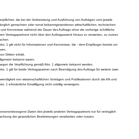
verpflichtet, die bei der Vorbereitung und Ausführung von Aufträgen vom jeweils
änglich gemachten oder sonst bekanntgewordenen wirtschaftlichen, technischen
 und Kenntnisse während der Dauer des Auftrags ohne die vorherige schriftliche
eren Vertragspartners nicht über den Auftragszweck hinaus zu verwerten, zu nutzen
machen.
Abs. 1 gilt nicht für Informationen und Kenntnisse, die - dem Empfänger bereits vor
aren,
on Dritten erhält,
 allgemein bekannt waren,
 gegen die Verpflichtung gemäß Abs. 1 allgemein bekannt werden.
Abs. 1 gilt für beide Vertragspartner nach Beendigung des Auftrags für weitere zwei
twendigkeit von wissenschaftlichen Vorträgen und Publikationen durch die AN und
. 1 erforderliche Einwilligung nicht unbillig verweigern.
personenbezogene Daten des jeweils anderen Vertragspartners nur für vertraglich
achtung der gesetzlichen Bestimmungen verarbeiten oder nutzen.