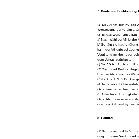
7. Sach- und Rechtsmängel
(1) Die AN hat dem AG das W
Werkleistung der vereinbart
(2) Ist das Werk mangelhaft, 
a) Nach Wahl der AN ist der 
b) Schlägt die Nacherfüllung
kann der AG unbeschadet et
Vergütung mindern oder, sofe
dem Vertrag zurücktreten.
c) Der AG hat Sach- und Rec
(3) Sach- und Rechtsmängela
bzw. der Abnahme des Werkes
634 a Abs. 1 Nr. 2 BGB länge
(4) Angaben in Dokumentatio
Garantiezusagen bedürfen in 
(5) Offenbare Unrichtigkeiten
Gutachten oder einer sonstig
durch die AN berichtigt werd
8. Haftung
(1) Schadens- und Aufwendun
entgangenem Gewinn und so