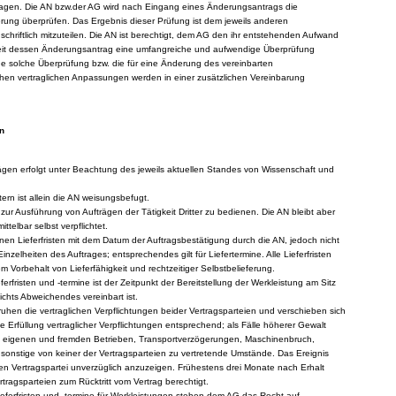
agen. Die AN bzw.der AG wird nach Eingang eines Änderungsantrags die
erung überprüfen. Das Ergebnis dieser Prüfung ist dem jeweils anderen
schriftlich mitzuteilen. Die AN ist berechtigt, dem AG den ihr entstehenden Aufwand
weit dessen Änderungsantrag eine umfangreiche und aufwendige Überprüfung
eine solche Überprüfung bzw. die für eine Änderung des vereinbarten
chen vertraglichen Anpassungen werden in einer zusätzlichen Vereinbarung
n
ägen erfolgt unter Beachtung des jeweils aktuellen Standes von Wissenschaft und
ern ist allein die AN weisungsbefugt.
ch zur Ausführung von Aufträgen der Tätigkeit Dritter zu bedienen. Die AN bleibt aber
telbar selbst verpflichtet.
nen Lieferfristen mit dem Datum der Auftragsbestätigung durch die AN, jedoch nicht
r Einzelheiten des Auftrages; entsprechendes gilt für Liefertermine. Alle Lieferfristen
m Vorbehalt von Lieferfähigkeit und rechtzeitiger Selbstbelieferung.
eferfristen und -termine ist der Zeitpunkt der Bereitstellung der Werkleistung am Sitz
chts Abweichendes vereinbart ist.
 ruhen die vertraglichen Verpflichtungen beider Vertragsparteien und verschieben sich
ie Erfüllung vertraglicher Verpflichtungen entsprechend; als Fälle höherer Gewalt
n eigenen und fremden Betrieben, Transportverzögerungen, Maschinenbruch,
onstige von keiner der Vertragsparteien zu vertretende Umstände. Das Ereignis
en Vertragspartei unverzüglich anzuzeigen. Frühestens drei Monate nach Erhalt
rtragsparteien zum Rücktritt vom Vertrag berechtigt.
Lieferfristen und -termine für Werkleistungen stehen dem AG das Recht auf