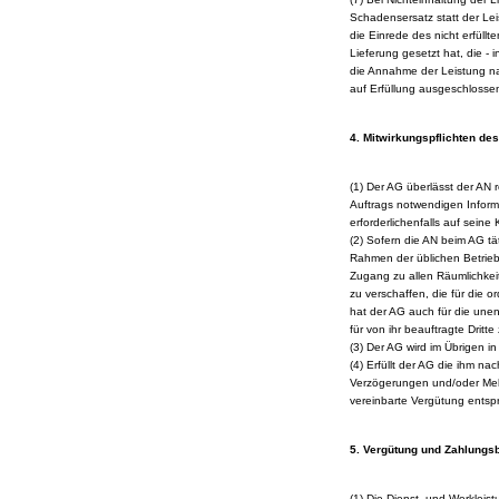
Schadensersatz statt der Le
die Einrede des nicht erfüll
Lieferung gesetzt hat, die -
die Annahme der Leistung nac
auf Erfüllung ausgeschlosse
4. Mitwirkungspflichten de
(1) Der AG überlässt der AN r
Auftrags notwendigen Informa
erforderlichenfalls auf seine
(2) Sofern die AN beim AG tät
Rahmen der üblichen Betrieb
Zugang zu allen Räumlichkeit
zu verschaffen, die für die 
hat der AG auch für die unent
für von ihr beauftragte Dritte
(3) Der AG wird im Übrigen in
(4) Erfüllt der AG die ihm na
Verzögerungen und/oder Mehr
vereinbarte Vergütung entsp
5. Vergütung und Zahlung
(1) Die Dienst- und Werklei