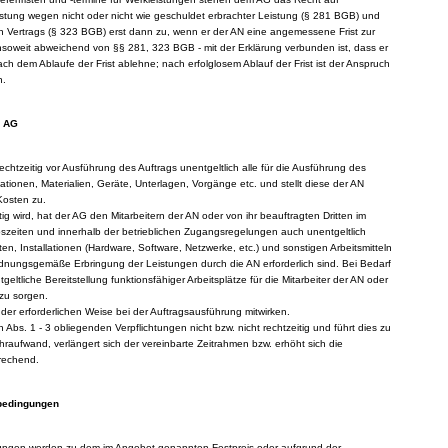
istung wegen nicht oder nicht wie geschuldet erbrachter Leistung (§ 281 BGB) und
ten Vertrags (§ 323 BGB) erst dann zu, wenn er der AN eine angemessene Frist zur
 insoweit abweichend von §§ 281, 323 BGB - mit der Erklärung verbunden ist, dass er
h dem Ablaufe der Frist ablehne; nach erfolglosem Ablauf der Frist ist der Anspruch
n.
s AG
echtzeitig vor Ausführung des Auftrags unentgeltlich alle für die Ausführung des
tionen, Materialien, Geräte, Unterlagen, Vorgänge etc. und stellt diese der AN
 Kosten zu.
ig wird, hat der AG den Mitarbeitern der AN oder von ihr beauftragten Dritten im
szeiten und innerhalb der betrieblichen Zugangsregelungen auch unentgeltlich
en, Installationen (Hardware, Software, Netzwerke, etc.) und sonstigen Arbeitsmitteln
ordnungsgemäße Erbringung der Leistungen durch die AN erforderlich sind. Bei Bedarf
geltliche Bereitstellung funktionsfähiger Arbeitsplätze für die Mitarbeiter der AN oder
 zu sorgen.
 der erforderlichen Weise bei der Auftragsausführung mitwirken.
ch Abs. 1 - 3 obliegenden Verpflichtungen nicht bzw. nicht rechtzeitig und führt dies zu
aufwand, verlängert sich der vereinbarte Zeitrahmen bzw. erhöht sich die
rechend.
sbedingungen
stungen werden zu dem im Angebot genannten Festpreis oder aufgrund der