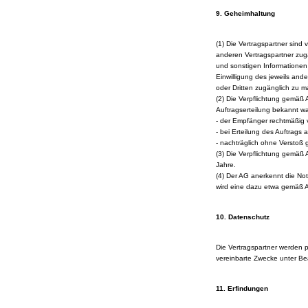
9. Geheimhaltung
(1) Die Vertragspartner sind 
anderen Vertragspartner zug
und sonstigen Informationen
Einwilligung des jeweils and
oder Dritten zugänglich zu 
(2) Die Verpflichtung gemäß 
Auftragserteilung bekannt w
- der Empfänger rechtmäßig v
- bei Erteilung des Auftrags
- nachträglich ohne Verstoß
(3) Die Verpflichtung gemäß 
Jahre.
(4) Der AG anerkennt die No
wird eine dazu etwa gemäß Abs
10. Datenschutz
Die Vertragspartner werden 
vereinbarte Zwecke unter Be
11. Erfindungen