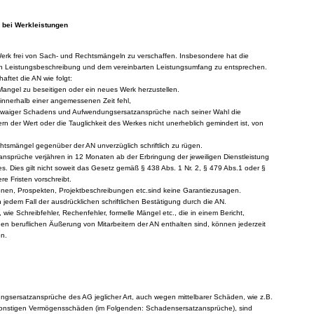
 bei Werkleistungen
erk frei von Sach- und Rechtsmängeln zu verschaffen. Insbesondere hat die
en Leistungsbeschreibung und dem vereinbarten Leistungsumfang zu entsprechen.
haftet die AN wie folgt:
Mangel zu beseitigen oder ein neues Werk herzustellen.
 innerhalb einer angemessenen Zeit fehl,
waiger Schadens und Aufwendungsersatzansprüche nach seiner Wahl die
rn der Wert oder die Tauglichkeit des Werkes nicht unerheblich gemindert ist, von
htsmängel gegenüber der AN unverzüglich schriftlich zu rügen.
nsprüche verjähren in 12 Monaten ab der Erbringung der jeweiligen Dienstleistung
. Dies gilt nicht soweit das Gesetz gemäß § 438 Abs. 1 Nr. 2, § 479 Abs.1 oder §
re Fristen vorschreibt.
nen, Prospekten, Projektbeschreibungen etc.sind keine Garantiezusagen.
jedem Fall der ausdrücklichen schriftlichen Bestätigung durch die AN.
, wie Schreibfehler, Rechenfehler, formelle Mängel etc., die in einem Bericht,
en beruflichen Äußerung von Mitarbeitern der AN enthalten sind, können jederzeit
en.
gsersatzansprüche des AG jeglicher Art, auch wegen mittelbarer Schäden, wie z.B.
nstigen Vermögensschäden (im Folgenden: Schadensersatzansprüche), sind