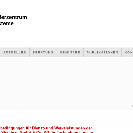
sferzentrum
steme
AKTUELLES
BERATUNG
SEMINARE
PUBLIKATIONEN
KON
bedingungen für Dienst- und Werksleistungen der
 Steinbeis GmbH & Co. KG für Technologietransfer