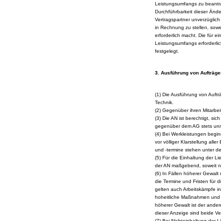
Leistungsumfangs zu beantr
Durchführbarkeit dieser Änd
Vertragspartner unverzüglich 
in Rechnung zu stellen, so
erforderlich macht. Die für 
Leistungsumfangs erforderli
festgelegt.
3. Ausführung von Aufträge
(1) Die Ausführung von Auftr
Technik.
(2) Gegenüber ihren Mitarbeit
(3) Die AN ist berechtigt, si
gegenüber dem AG stets unmit
(4) Bei Werkleistungen begin
vor völliger Klarstellung alle
und -termine stehen unter de
(5) Für die Einhaltung der Li
der AN maßgebend, soweit ni
(6) In Fällen höherer Gewalt
die Termine und Fristen für d
gelten auch Arbeitskämpfe i
hoheitliche Maßnahmen und s
höherer Gewalt ist der ander
dieser Anzeige sind beide Ve
(7) Bei Nichteinhaltung der 