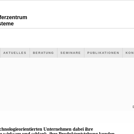
sferzentrum
steme
AKTUELLES
BERATUNG
SEMINARE
PUBLIKATIONEN
KON
echnologieorientierten Unternehmen dabei ihre
 wirksam und schlank, ihre Produktentstehung kunden-