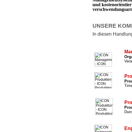
und kostenorientie
verschwendungsarm 
UNSERE KOM
In diesen Handlungs
Ma
Org
Vera
Pro
Prod
Time
Pro
Prod
Durc
Eng