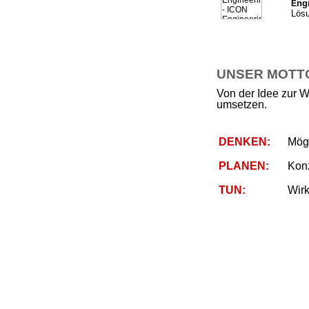
ng
E
Lösu
UNSER MOTTO 
Von der Idee zur W
umsetzen.
DENKEN:
Mögl
PLANEN:
Kon
TUN:
Wirk