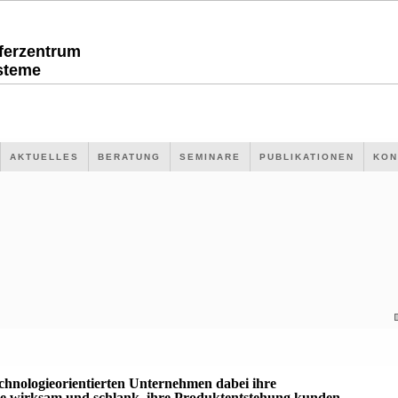
sferzentrum
steme
AKTUELLES
BERATUNG
SEMINARE
PUBLIKATIONEN
KON
echnologieorientierten Unternehmen dabei ihre
 wirksam und schlank, ihre Produktentstehung kunden-