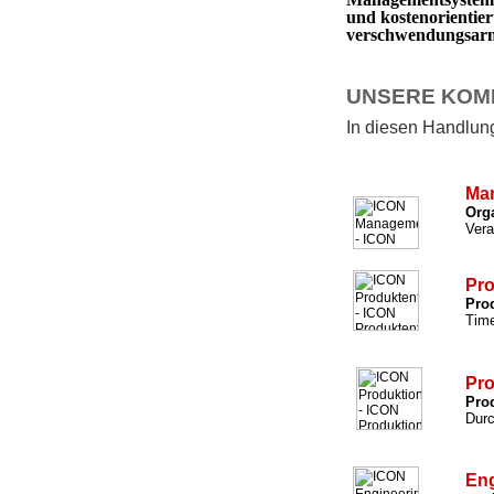
und kostenorientie
verschwendungsarm 
UNSERE KOM
In diesen Handlungs
Ma
Org
Vera
Pro
Prod
Time
Pro
Prod
Durc
Eng