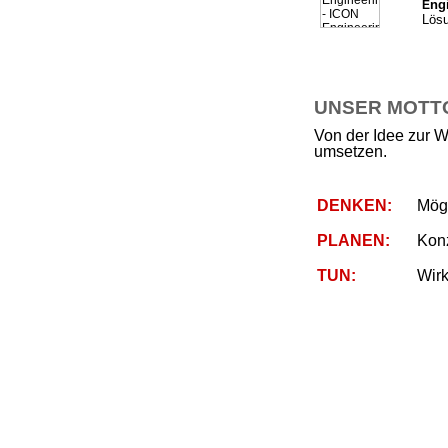
ng
E
Lösu
UNSER MOTTO 
Von der Idee zur W
umsetzen.
DENKEN:
Mögl
PLANEN:
Kon
TUN:
Wirk