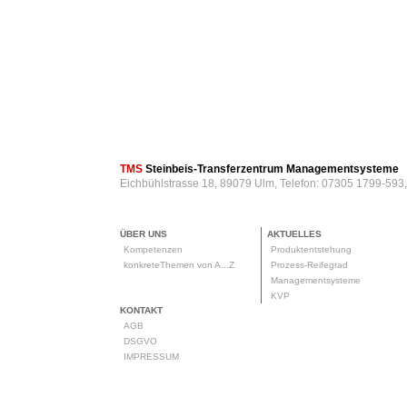
TMS
Steinbeis-Transferzentrum Managementsysteme
Eichbühlstrasse 18, 89079 Ulm, Telefon: 07305 1799-593
ÜBER UNS
AKTUELLES
Kompetenzen
Produktentstehung
konkreteThemen von A...Z
Prozess-Reifegrad
Managementsysteme
KVP
KONTAKT
AGB
DSGVO
IMPRESSUM