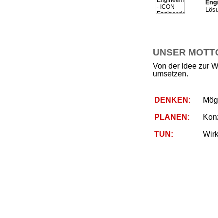
ng
E
Lösu
UNSER MOTTO 
Von der Idee zur W
umsetzen.
DENKEN:
Mögl
PLANEN:
Kon
TUN:
Wirk