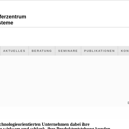
sferzentrum
steme
AKTUELLES
BERATUNG
SEMINARE
PUBLIKATIONEN
KON
echnologieorientierten Unternehmen dabei ihre
 wirksam und schlank, ihre Produktentstehung kunden-