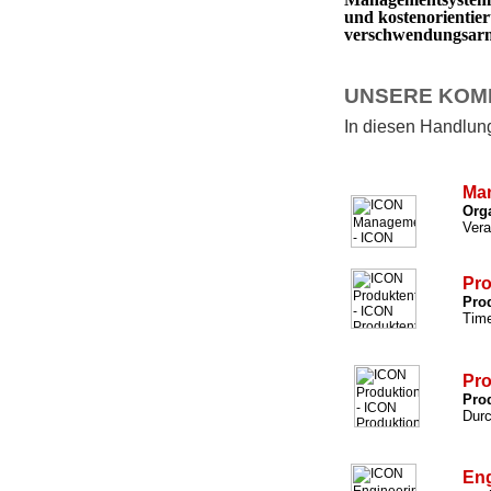
und kostenorientie
verschwendungsarm 
UNSERE KOM
In diesen Handlungs
Ma
Org
Vera
Pro
Prod
Time
Pro
Prod
Durc
Eng