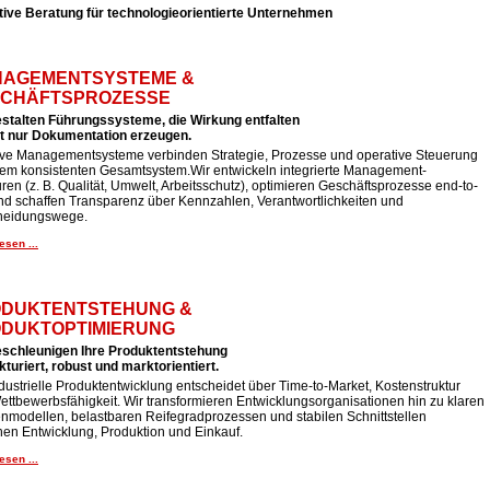
tive Beratung für technologieorientierte Unternehmen
AGEMENTSYSTEME &
CHÄFTSPROZESSE
estalten Führungssysteme, die Wirkung entfalten
ht nur Dokumentation erzeugen.
tive Managementsysteme verbinden Strategie, Prozesse und operative Steuerung
nem konsistenten Gesamtsystem.Wir entwickeln integrierte Management-
uren (z. B. Qualität, Umwelt, Arbeitsschutz), optimieren Geschäftsprozesse end-to-
nd schaffen Transparenz über Kennzahlen, Verantwortlichkeiten und
heidungswege.
esen ...
DUKTENTSTEHUNG &
DUKTOPTIMIERUNG
eschleunigen Ihre Produktentstehung
kturiert, robust und marktorientiert.
dustrielle Produktentwicklung entscheidet über Time-to-Market, Kostenstruktur
ttbewerbsfähigkeit. Wir transformieren Entwicklungsorganisationen hin zu klaren
nmodellen, belastbaren Reifegradprozessen und stabilen Schnittstellen
hen Entwicklung, Produktion und Einkauf.
esen ...