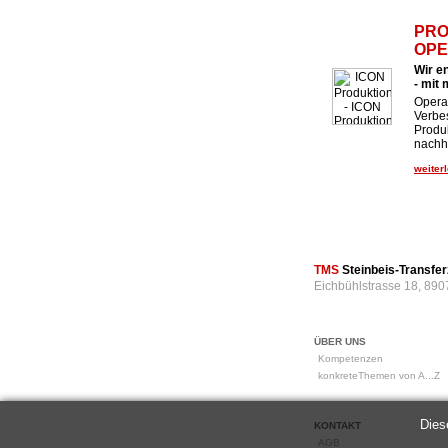
PRO
OPE
Wir e
- mit
Operat
Verbe
Produk
nachha
weiterl
TMS
Steinbeis-Transf
Eichbühlstrasse 18, 890
ÜBER UNS
Kompetenzen
konkreteThemen von A...Z
Dies
KONTAKT
AGB