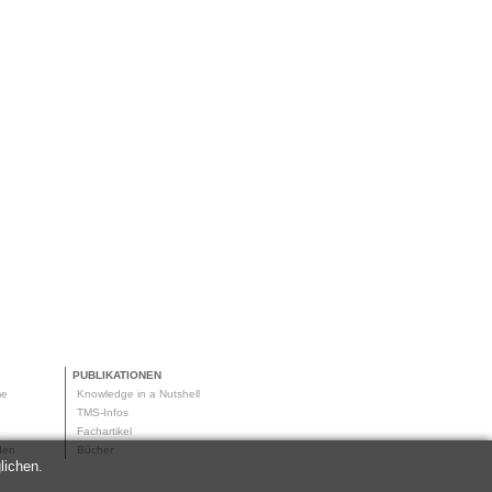
PUBLIKATIONEN
me
Knowledge in a Nutshell
g
TMS-Infos
me
Fachartikel
oden
Bücher
lichen.