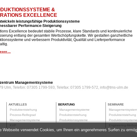
DUKTIONSSYSTEME &
RATIONS EXCELLENCE
ntwickeln leistungsfähige Produktionssysteme
 messbarer Performance-Steigerung
ions Excellence bedeutet stabile Prozesse, klare Standards und kontinuierliche
sserung entlang der gesamten Wertschöpfungskette. Wir gestalten ganzheitliche
tionssysteme und verbessern Produktivität, Qualität und Lieferperformance
ltig.
esen ...
erzentrum Managementsysteme
79 Ulm, Telefon: 07305 1799-593, Telefax: 07305 1799-572, info@tms-ulm.de
AKTUELLES
BERATUNG
SEMINARE
Produktentstehung
Managementsysteme
Managementsyste
Prozess-Reifegrad
Produktentstehung
Produktentstehun
Managementsysteme
Produktionssysteme
Produktionssyste
KVP
Engineering-Meth
e Webseite verwendet Cookies, um Ihnen ein angenehmeres Surfen zu ermög