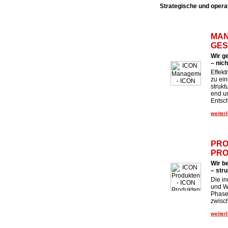
Strategische und opera
MAN
GES
Wir g
– nic
Effek
zu ei
strukt
end u
Entsc
weiterl
PRO
PRO
Wir b
– stru
Die in
und We
Phase
zwisc
weiterl