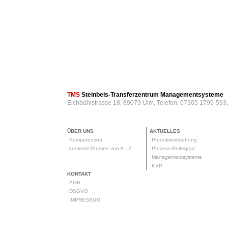
TMS
Steinbeis-Transferzentrum Managementsysteme
Eichbühlstrasse 18, 89079 Ulm, Telefon: 07305 1799-593
ÜBER UNS
AKTUELLES
Kompetenzen
Produktentstehung
konkreteThemen von A...Z
Prozess-Reifegrad
Managementsysteme
KVP
KONTAKT
AGB
DSGVO
IMPRESSUM