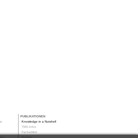
PUBLIKATIONEN
me
Knowledge in a Nutshell
g
TMS-Infos
me
Fachartikel
oden
Bücher