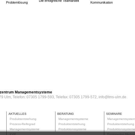
Die erfolgreiche Teamarbeit
Problemlösung
Kommunikation
erzentrum Managementsysteme
79 Ulm, Telefon: 07305 1799-593, Telefax: 07305 1799-572, info@tms-ulm.de
AKTUELLES
BERATUNG
SEMINARE
Produktentstehung
Managementsysteme
Managementsyste
Prozess-Reifegrad
Produktentstehung
Produktentstehun
Managementsysteme
Produktionssysteme
Produktionssyste
KVP
Engineering-Meth