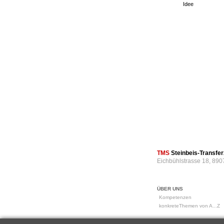
Idee
TMS
Steinbeis-Transf
Eichbühlstrasse 18, 890
ÜBER UNS
Kompetenzen
konkreteThemen von A...Z