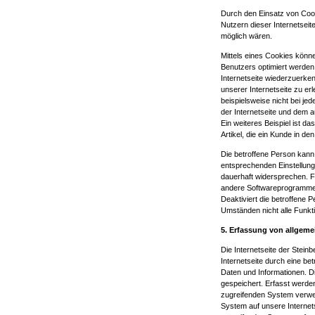
Durch den Einsatz von Co
Nutzern dieser Internetseit
möglich wären.
Mittels eines Cookies könne
Benutzers optimiert werden
Internetseite wiederzuerke
unserer Internetseite zu er
beispielsweise nicht bei je
der Internetseite und dem
Ein weiteres Beispiel ist 
Artikel, die ein Kunde in de
Die betroffene Person kann 
entsprechenden Einstellung
dauerhaft widersprechen. F
andere Softwareprogramme g
Deaktiviert die betroffene 
Umständen nicht alle Funkti
5. Erfassung von allgem
Die Internetseite der Stei
Internetseite durch eine be
Daten und Informationen. D
gespeichert. Erfasst werde
zugreifenden System verwen
System auf unsere Internets