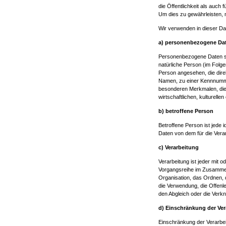
die Öffentlichkeit als auch
Um dies zu gewährleisten, m
Wir verwenden in dieser Da
a) personenbezogene Da
Personenbezogene Daten sind 
natürliche Person (im Folgen
Person angesehen, die dire
Namen, zu einer Kennnumme
besonderen Merkmalen, die
wirtschaftlichen, kulturellen
b) betroffene Person
Betroffene Person ist jede i
Daten von dem für die Verar
c) Verarbeitung
Verarbeitung ist jeder mit 
Vorgangsreihe im Zusammen
Organisation, das Ordnen, 
die Verwendung, die Offenle
den Abgleich oder die Verk
d) Einschränkung der Ver
Einschränkung der Verarbei