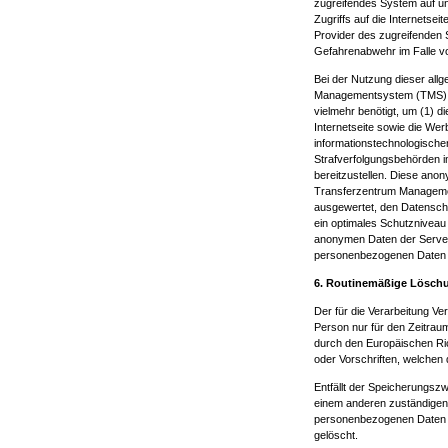
zugreifendes System auf un
Zugriffs auf die Internetsei
Provider des zugreifenden 
Gefahrenabwehr im Falle vo
Bei der Nutzung dieser all
Managementsystem (TMS) ke
vielmehr benötigt, um (1) di
Internetseite sowie die Wer
informationstechnologische
Strafverfolgungsbehörden im
bereitzustellen. Diese ano
Transferzentrum Management
ausgewertet, den Datenschu
ein optimales Schutzniveau
anonymen Daten der Server-
personenbezogenen Daten 
6. Routinemäßige Lösch
Der für die Verarbeitung V
Person nur für den Zeitrau
durch den Europäischen Ri
oder Vorschriften, welchen 
Entfällt der Speicherungsz
einem anderen zuständigen
personenbezogenen Daten r
gelöscht.