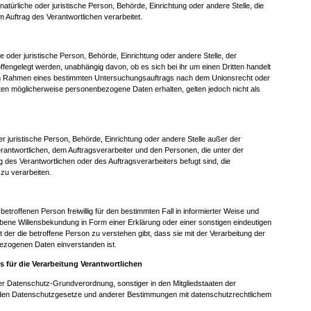
 natürliche oder juristische Person, Behörde, Einrichtung oder andere Stelle, die
Auftrag des Verantwortlichen verarbeitet.
he oder juristische Person, Behörde, Einrichtung oder andere Stelle, der
engelegt werden, unabhängig davon, ob es sich bei ihr um einen Dritten handelt
 im Rahmen eines bestimmten Untersuchungsauftrags nach dem Unionsrecht oder
ten möglicherweise personenbezogene Daten erhalten, gelten jedoch nicht als
oder juristische Person, Behörde, Einrichtung oder andere Stelle außer der
rantwortlichen, dem Auftragsverarbeiter und den Personen, die unter der
 des Verantwortlichen oder des Auftragsverarbeiters befugt sind, die
u verarbeiten.
r betroffenen Person freiwillig für den bestimmten Fall in informierter Weise und
ene Willensbekundung in Form einer Erklärung oder einer sonstigen eindeutigen
 der die betroffene Person zu verstehen gibt, dass sie mit der Verarbeitung der
ezogenen Daten einverstanden ist.
s für die Verarbeitung Verantwortlichen
der Datenschutz-Grundverordnung, sonstiger in den Mitgliedstaaten der
den Datenschutzgesetze und anderer Bestimmungen mit datenschutzrechtlichem