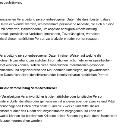
einzuschränken.
automatisierten Verarbeitung personenbezogener Daten, die darin besteht, dass
aten verwendet werden, um bestimmte persönliche Aspekte, die sich auf eine
, zu bewerten, insbesondere, um Aspekte bezüglich Arbeitsleistung,
dheit, persönlicher Vorlieben, Interessen, Zuverlässigkeit, Verhalten,
chsel dieser natürlichen Person zu analysieren oder vorherzusagen.
Verarbeitung personenbezogener Daten in einer Weise, auf welche die
ne Hinzuziehung zusätzlicher Informationen nicht mehr einer spezifischen
net werden können, sofern diese zusätzlichen Informationen gesondert
hnischen und organisatorischen Maßnahmen unterliegen, die gewährleisten,
Daten nicht einer identifizierten oder identifizierbaren natürlichen Person
für die Verarbeitung Verantwortlicher
e Verarbeitung Verantwortlicher ist die natürliche oder juristische Person,
ndere Stelle, die allein oder gemeinsam mit anderen über die Zwecke und Mittel
nenbezogenen Daten entscheidet. Sind die Zwecke und Mittel dieser
onsrecht oder das Recht der Mitgliedstaaten vorgegeben, so kann der
sweise können die bestimmten Kriterien seiner Benennung nach dem Unionsrecht
edstaaten vorgesehen werden.