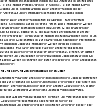
serer Internetseite angesteuert werden, (5) das Datum und die Uhrzeit eines
te, (6) eine Internet-Protokoll-Adresse (IP-Adresse), (7) der Internet-Service-
Systems und (8) sonstige ähnliche Daten und Informationen, die der
n Angriffen auf unsere informationstechnologischen Systeme dienen.
gemeinen Daten und Informationen zieht die Steinbeis-Transferzentrum
ine Rückschlüsse auf die betroffene Person. Diese Informationen werden
e Inhalte unserer Internetseite korrekt auszuliefern, (2) die Inhalte unserer
bung für diese zu optimieren, (3) die dauerhafte Funktionsfähigkeit unserer
n Systeme und der Technik unserer Internetseite zu gewährleisten sowie (4) um
 Falle eines Cyberangriffes die zur Strafverfolgung notwendigen Informationen
nym erhobenen Daten und Informationen werden durch die Steinbeis-
system (TMS) daher einerseits statistisch und ferner mit dem Ziel
tz und die Datensicherheit in unserem Unternehmen zu erhöhen, um letztlich
 für die von uns verarbeiteten personenbezogenen Daten sicherzustellen. Die
Logfiles werden getrennt von allen durch eine betroffene Person angegebenen
gespeichert.
ung und Sperrung von personenbezogenen Daten
erantwortliche verarbeitet und speichert personenbezogene Daten der betroffenen
m, der zur Erreichung des Speicherungszwecks erforderlich ist oder sofern dies
chtlinien- und Verordnungsgeber oder einen anderen Gesetzgeber in Gesetzen
der für die Verarbeitung Verantwortliche unterliegt, vorgesehen wurde.
weck oder läuft eine vom Europäischen Richtlinien- und Verordnungsgeber oder
 Gesetzgeber vorgeschriebene Speicherfrist ab, werden die
outinemäßig und entsprechend den gesetzlichen Vorschriften gesperrt oder