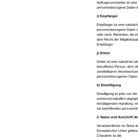
Auftragsverarbeiter ist eine
personenbezogene Daten im 
i) Empfänger
Empfänger ist eine natürlic
personenbezogene Daten off
oder nicht. Behörden, die
dem Recht der Mitgliedstaa
Empfänger.
j) Dritter
Dritter ist eine natürliche 
betroffenen Person, dem Ve
unmittelbaren Verantwortung
personenbezogenen Daten z
k) Einwilligung
Einwilligung ist jede von de
unmissverständlich abgegeb
bestätigenden Handlung, mit
sie betreffenden personenb
2. Name und Anschrift de
Verantwortlicher im Sinne 
Europäischen Union gelten
Charakter ist die: