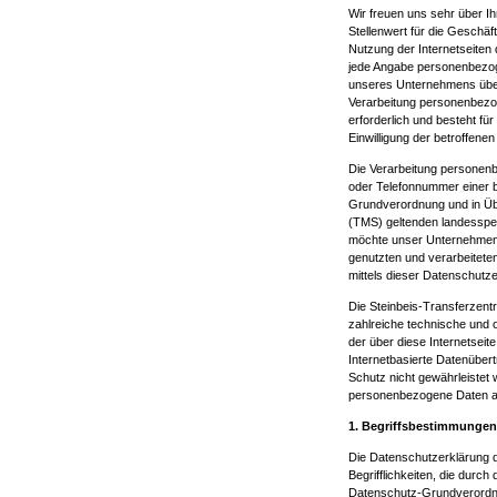
Wir freuen uns sehr über 
Stellenwert für die Geschä
Nutzung der Internetseite
jede Angabe personenbezog
unseres Unternehmens über
Verarbeitung personenbezog
erforderlich und besteht für
Einwilligung der betroffenen
Die Verarbeitung personenb
oder Telefonnummer einer be
Grundverordnung und in Üb
(TMS) geltenden landesspe
möchte unser Unternehmen 
genutzten und verarbeitet
mittels dieser Datenschutz
Die Steinbeis-Transferzent
zahlreiche technische und
der über diese Internetsei
Internetbasierte Datenüber
Schutz nicht gewährleistet 
personenbezogene Daten auc
1. Begriffsbestimmungen
Die Datenschutzerklärung 
Begrifflichkeiten, die durc
Datenschutz-Grundverordn