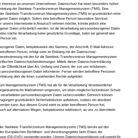
Ihr Interesse an unserem Unternehmen. Datenschutz hat einen besonders hohen
ftsleitung der Steinbeis-Transferzentrum Managementsystem (TMS). Eine
n der Steinbeis-Transferzentrum Managementsystem (TMS) ist grundsätzlich ohne
ener Daten möglich. Sofern eine betroffene Person besondere Services
 unsere Internetseite in Anspruch nehmen möchte, könnte jedoch eine
ener Daten erforderlich werden. Ist die Verarbeitung personenbezogener Daten
 eine solche Verarbeitung keine gesetzliche Grundlage, holen wir generell eine
 Person ein.
ezogener Daten, beispielsweise des Namens, der Anschrift, E-Mail-Adresse
troffenen Person, erfolgt stets im Einklang mit der Datenschutz-
ereinstimmung mit den für die Steinbeis-Transferzentrum Managementsystem
zifischen Datenschutzbestimmungen. Mittels dieser Datenschutzerklärung
die Öffentlichkeit über Art, Umfang und Zweck der von uns erhobenen,
en personenbezogenen Daten informieren. Ferner werden betroffene Personen
erklärung über die ihnen zustehenden Rechte aufgeklärt.
rum Managementsystem (TMS) hat als für die Verarbeitung Verantwortlicher
 organisatorische Maßnahmen umgesetzt, um einen möglichst lückenlosen Schutz
te verarbeiteten personenbezogenen Daten sicherzustellen. Dennoch können
tragungen grundsätzlich Sicherheitslücken aufweisen, sodass ein absoluter
werden kann. Aus diesem Grund steht es jeder betroffenen Person frei,
h auf alternativen Wegen, beispielsweise telefonisch, an uns zu übermitteln.
der Steinbeis-Transferzentrum Managementsystem (TMS) beruht auf den
h den Europäischen Richtlinien- und Verordnungsgeber beim Erlass der
ung (DS-GVO) verwendet wurden. Unsere Datenschutzerklärung soll sowohl für