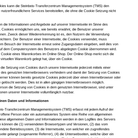
okies kann die Steinbeis-Transferzentrum Managementsystem (TMS) den
e nutzerfreundlichere Services bereitstellen, die ohne die Cookie-Setzung nicht
n die Informationen und Angebote auf unserer Internetseite im Sinne des
. Cookies ermöglichen uns, wie bereits erwähnt, die Benutzer unserer
nnen. Zweck dieser Wiedererkennung ist es, den Nutzern die Verwendung
leichtern. Der Benutzer einer Internetseite, die Cookies verwendet, muss
dem Besuch der Internetseite erneut seine Zugangsdaten eingeben, weil dies von
 auf dem Computersystem des Benutzers abgelegten Cookie übernommen wird.
das Cookie eines Warenkorbes im Online-Shop. Der Online-Shop merkt sich die
n virtuellen Warenkorb gelegt hat, über ein Cookie.
die Setzung von Cookies durch unsere Internetseite jederzeit mittels einer
 des genutzten Internetbrowsers verhindern und damit der Setzung von Cookies
erner können bereits gesetzte Cookies jederzeit über einen Internetbrowser oder
elöscht werden. Dies ist in allen gängigen Internetbrowsern möglich.
Person die Setzung von Cookies in dem genutzten Internetbrowser, sind unter
onen unserer Internetseite vollumfänglich nutzbar.
einen Daten und Informationen
nbeis-Transferzentrum Managementsystem (TMS) erfasst mit jedem Aufruf der
troffene Person oder ein automatisiertes System eine Reihe von allgemeinen
iese allgemeinen Daten und Informationen werden in den Logfiles des Servers
n können die (1) verwendeten Browsertypen und Versionen, (2) das vom
dete Betriebssystem, (3) die Internetseite, von welcher ein zugreifendes
eite gelangt (sogenannte Referrer), (4) die Unterwebseiten, welche über ein