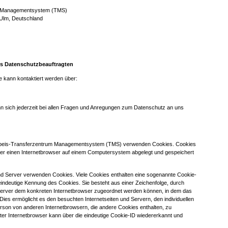
m Managementsystem (TMS)
 Ulm, Deutschland
es Datenschutzbeauftragten
 kann kontaktiert werden über:
n sich jederzeit bei allen Fragen und Anregungen zum Datenschutz an uns
einbeis-Transferzentrum Managementsystem (TMS) verwenden Cookies. Cookies
ber einen Internetbrowser auf einem Computersystem abgelegt und gespeichert
und Server verwenden Cookies. Viele Cookies enthalten eine sogenannte Cookie-
 eindeutige Kennung des Cookies. Sie besteht aus einer Zeichenfolge, durch
 Server dem konkreten Internetbrowser zugeordnet werden können, in dem das
ies ermöglicht es den besuchten Internetseiten und Servern, den individuellen
rson von anderen Internetbrowsern, die andere Cookies enthalten, zu
ter Internetbrowser kann über die eindeutige Cookie-ID wiedererkannt und