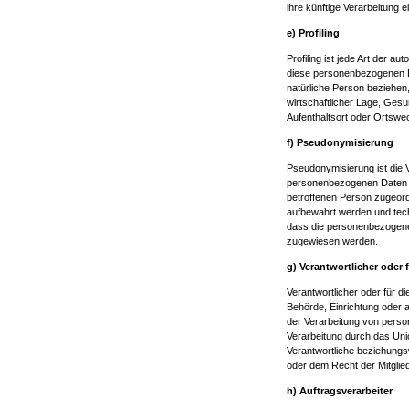
ihre künftige Verarbeitung 
e) Profiling
Profiling ist jede Art der 
diese personenbezogenen D
natürliche Person beziehen
wirtschaftlicher Lage, Gesun
Aufenthaltsort oder Ortswe
f) Pseudonymisierung
Pseudonymisierung ist die 
personenbezogenen Daten oh
betroffenen Person zugeord
aufbewahrt werden und tec
dass die personenbezogenen 
zugewiesen werden.
g) Verantwortlicher oder 
Verantwortlicher oder für di
Behörde, Einrichtung oder a
der Verarbeitung von perso
Verarbeitung durch das Uni
Verantwortliche beziehung
oder dem Recht der Mitgli
h) Auftragsverarbeiter