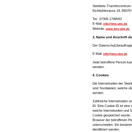
Steinbeis-Transferzentru
Eichbühlstrasse 18, 89079
Tel.: 07305-1799593
E-Mail:
info@tms-ulm.de
Website:
www.tms-ulm.de
3. Name und Anschrift d
Der Datenschutzbeauftragte
E-Mail:
info@tms-ulm.de
Jede betroffene Person kan
wenden.
4. Cookies
Die Internetseiten der St
sind Textdateien, welche ü
werden.
Zahlreiche Internetseiten 
ID. Eine Cookie-ID ist eine
welche Internetseiten und
Cookie gespeichert wurde. D
Browser der betroffenen Pe
unterscheiden. Ein bestimm
identifiziert werden.