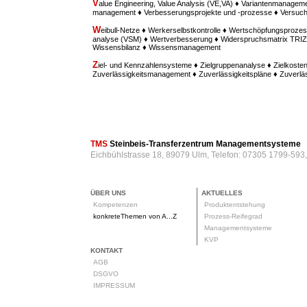
V
alue Engineering, Value Analysis (VE,VA) ♦ Variantenmanagem
management ♦ Verbesserungsprojekte und -prozesse ♦ Versu
W
eibull-Netze ♦ Werkerselbstkontrolle ♦ Wertschöpfungsprozes
analyse (VSM) ♦ Wertverbesserung ♦ Widerspruchsmatrix TRIZ ♦
Wissensbilanz ♦ Wissensmanagement
Z
iel- und Kennzahlensysteme ♦ Zielgruppenanalyse ♦ Zielkost
Zuverlässigkeitsmanagement ♦ Zuverlässigkeitspläne ♦ Zuverl
TMS
Steinbeis-Transferzentrum Managementsysteme
Eichbühlstrasse 18, 89079 Ulm, Telefon: 07305 1799-593
ÜBER UNS
AKTUELLES
Kompetenzen
Produktentstehung
konkreteThemen von A...Z
Prozess-Reifegrad
Managementsysteme
KVP
KONTAKT
AGB
DSGVO
IMPRESSUM