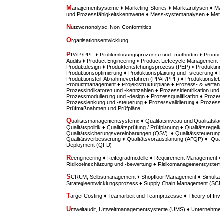
M
anagementsysteme ♦ Marketing-Stories ♦ Marktanalysen ♦ M
und Prozessfähigkeitskennwerte ♦ Mess-systemanalysen ♦ M
N
utzwertanalyse, Non-Conformities
O
rganisationsentwicklung
P
PAP /PPF ♦ Problemlösungsprozesse und -methoden ♦ Proces
Audits ♦ Product Engineering ♦ Product Liefecycle Management ♦
Produktdesign ♦ Produktentstehungsprozess (PEP) ♦ Produktinn
Produktionsoptimierung ♦ Produktionsplanung und -steuerung ♦
Produktionsteil-Abnahmeverfahren (PPAP/PPF) ♦ Produktionsle
Produktmanagement ♦ Projektstrukturpläne ♦ Prozess- & Verfah
Prozessindikatoren und -kennzahlen ♦ Prozessidentifikation u
Prozessmodulierung und -design ♦ Prozessqualifikation ♦ Prozes
Prozesslenkung und -steuerung ♦ Prozessvalidierung ♦ Prozess
Prüfmaßnahmen und Prüfpläne
Q
ualitätsmanagementsysteme ♦ Qualitätsniveau und Qualitätsla
Qualitätspolitik ♦ Qualitätsprüfung / Prüfplanung ♦ Qualitätsregel
Qualitätssicherungsvereinbarungen (QSV) ♦ Qualitätssteuerung /
Qualitätsverbesserung ♦ Qualitätsvorausplanung (APQP) ♦ Quali
Deployment (QFD)
R
eengineering ♦ Reifegradmodelle ♦ Requirement Managemen
Risikoeinschätzung und -bewertung ♦ Risikomanagementsyste
S
CRUM, Selbstmanagement ♦ Shopfloor Management ♦ Simultan
Strategieentwicklungsprozess ♦ Supply Chain Management (SC
T
arget Costing ♦ Teamarbeit und Teamprozesse ♦ Theory of Inv
U
mweltaudit, Umweltmanagementsysteme (UMS) ♦ Unternehme