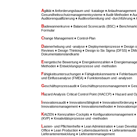
A
gilität ♦ Anforderungsbaum und -kataloge ♦ Anlaufmanagement 
Gesundheitsschutzmanagementsysteme ♦ Audit-Methoden ♦ Aud
Auditorenqualifizierung ♦ Auditvorbereitung und -durchführung ♦
B
adewannenkurve ♦ Balanced Scorecards (BSC) ♦ Benchmarki
Formular
C
hange Management ♦ Control-Plan
D
atenerhebung und -analyse ♦ Deploymentprozesse ♦ Design o
Reviews ♦ Design Thinking ♦ Design to Six Sigma (DFSS) ♦ D
Dokumentationslandkarte
E
nergetische Bewertung ♦ Energiekennzahlen ♦ Energiemanage
Methoden ♦ Entwicklungsprozesse und -methoden
F
ähigkeitsuntersuchungen ♦ Fähigkeitskennwerte ♦ Fehlerbaum
und Einflussanalyse (FMEA) ♦ Funktionsbaum und -analysen
G
eschäftsprozessaudit ♦ Geschäftsprozessmanagement ♦ Ges
H
azard Analysis Critical Control Point (HACCP) ♦ Hazard and O
I
nnovationsaudit ♦ Innovationsfähigkeit ♦ Innovationsförderung ♦
Innovationsmanagement ♦ Innovationsmethoden ♦ Innovationspr
K
AIZEN ♦ Kennzahlen-Cockpits ♦ Konfigurationsmanagement ♦ 
(KVP) ♦ Kreativitätsprozesse und -methoden
L
asten- und Pflichtenhefte ♦ Lean Administration ♦ Lean Deve
Office ♦ Lean Production ♦ Lebensdauertests ♦ Lieferantenaudit 
Lieferantenentwicklung ♦ Lieferantenmanagement