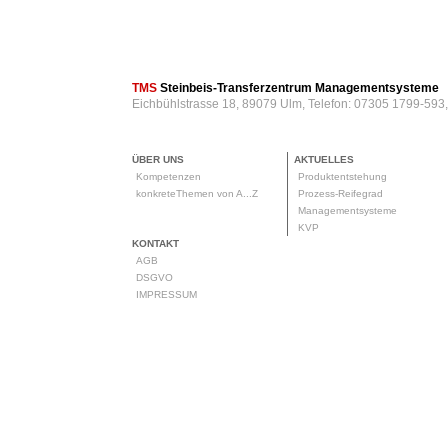
TMS
Steinbeis-Transferzentrum Managementsysteme
Eichbühlstrasse 18, 89079 Ulm, Telefon: 07305 1799-593
ÜBER UNS
AKTUELLES
Kompetenzen
Produktentstehung
konkreteThemen von A...Z
Prozess-Reifegrad
Managementsysteme
KVP
KONTAKT
AGB
DSGVO
IMPRESSUM