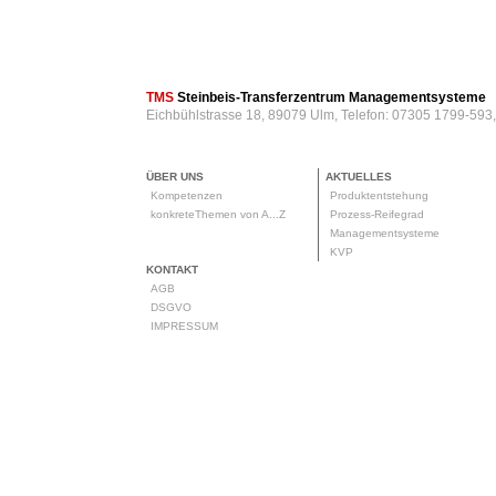
TMS
Steinbeis-Transferzentrum Managementsysteme
Eichbühlstrasse 18, 89079 Ulm, Telefon: 07305 1799-593
ÜBER UNS
AKTUELLES
Kompetenzen
Produktentstehung
konkreteThemen von A...Z
Prozess-Reifegrad
Managementsysteme
KVP
KONTAKT
AGB
DSGVO
IMPRESSUM