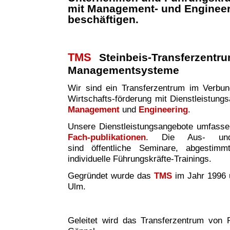
mit Management- und Enginee
beschäftigen.
TMS
Steinbeis-Transferzentr
Managementsysteme
Wir sind ei
n
Transferzentrum im Verbund 
Wirtschafts-förderung mit Dienstleistung
Management
und
Engineering
.
Unsere Dienstleistungsangebote umfass
Fach-publikationen
. Die Aus- und W
sind
öffentliche Seminare, abgestim
individuelle Führungskräfte-Trainings.
Gegründet wurde das
TMS
im Jahr 1996 
Ulm.
Geleitet wird das Transferzentrum von P