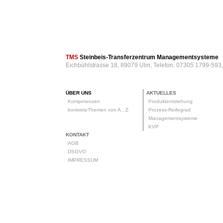
TMS
Steinbeis-Transferzentrum Managementsysteme
Eichbühlstrasse 18, 89079 Ulm, Telefon: 07305 1799-593
ÜBER UNS
AKTUELLES
Kompetenzen
Produktentstehung
konkreteThemen von A...Z
Prozess-Reifegrad
Managementsysteme
KVP
KONTAKT
AGB
DSGVO
IMPRESSUM