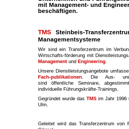
mit Management- und Enginee
beschäftigen.
TMS
Steinbeis-Transferzentr
Managementsysteme
Wir sind ei
n
Transferzentrum im Verbund 
Wirtschafts-förderung mit Dienstleistung
Management
und
Engineering
.
Unsere Dienstleistungsangebote umfass
Fach-publikationen
. Die Aus- und W
sind
öffentliche Seminare, abgestim
individuelle Führungskräfte-Trainings.
Gegründet wurde das
TMS
im Jahr 1996 
Ulm.
Geleitet wird das Transferzentrum von P