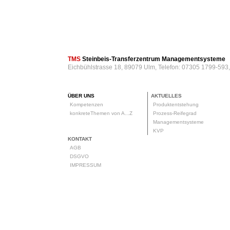
TMS
Steinbeis-Transferzentrum Managementsysteme
Eichbühlstrasse 18, 89079 Ulm, Telefon: 07305 1799-593
ÜBER UNS
AKTUELLES
Kompetenzen
Produktentstehung
konkreteThemen von A...Z
Prozess-Reifegrad
Managementsysteme
KVP
KONTAKT
AGB
DSGVO
IMPRESSUM