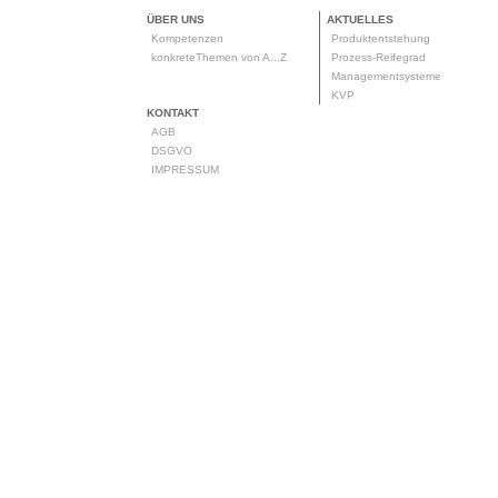
ÜBER UNS
AKTUELLES
Kompetenzen
Produktentstehung
konkreteThemen von A...Z
Prozess-Reifegrad
Managementsysteme
KVP
KONTAKT
AGB
DSGVO
IMPRESSUM