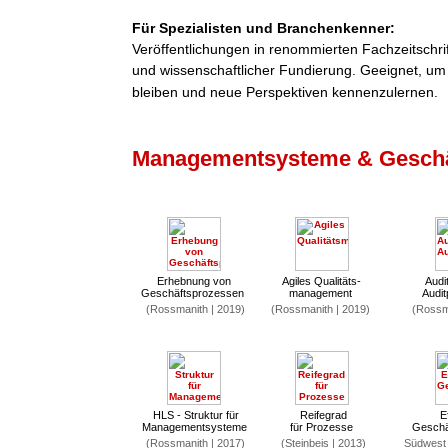
Für Spezialisten und Branchenkenner:
Veröffentlichungen in renommierten Fachzeitschri
und wissenschaftlicher Fundierung. Geeignet, um
bleiben und neue Perspektiven kennenzulernen.
Managementsysteme & Geschä
Erhebnung von
Agiles Qualitäts-
Audit
Geschäftsprozessen
management
Audi
(Rossmanith | 2019)
(Rossmanith | 2019)
(Rossma
HLS - Struktur für
Reifegrad
E
Managementsysteme
für Prozesse
Geschä
(Rossmanith | 2017)
(Steinbeis | 2013)
Südwest 