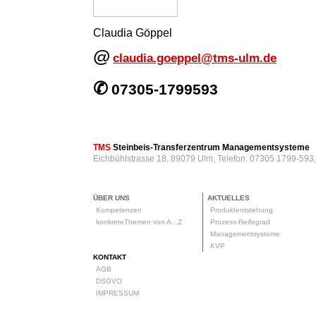
Claudia Göppel
@
claudia.goeppel@tms-ulm.de
✆
07305-1799593
TMS
Steinbeis-Transferzentrum Managementsysteme
Eichbühlstrasse 18, 89079 Ulm, Telefon: 07305 1799-593
ÜBER UNS
AKTUELLES
Kompetenzen
Produktentstehung
konkreteThemen von A...Z
Prozess-Reifegrad
Managementsysteme
KVP
KONTAKT
AGB
DSGVO
IMPRESSUM