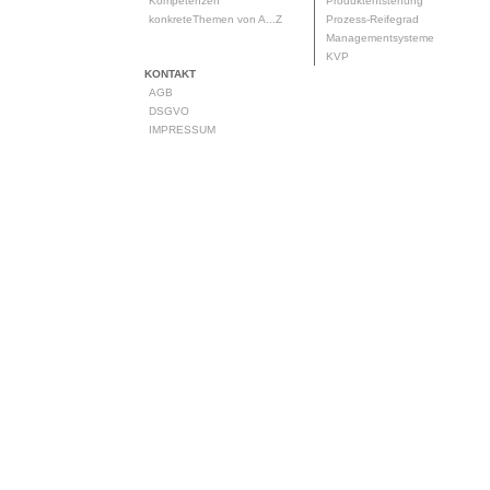
Kompetenzen
Produktentstehung
konkreteThemen von A...Z
Prozess-Reifegrad
Managementsysteme
KVP
KONTAKT
AGB
DSGVO
IMPRESSUM