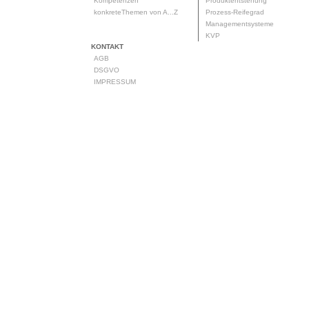
Kompetenzen
Produktentstehung
konkreteThemen von A...Z
Prozess-Reifegrad
Managementsysteme
KVP
KONTAKT
AGB
DSGVO
IMPRESSUM