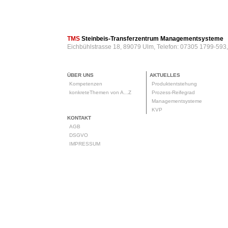
TMS
Steinbeis-Transferzentrum Managementsysteme
Eichbühlstrasse 18, 89079 Ulm, Telefon: 07305 1799-593
ÜBER UNS
AKTUELLES
Kompetenzen
Produktentstehung
konkreteThemen von A...Z
Prozess-Reifegrad
Managementsysteme
KVP
KONTAKT
AGB
DSGVO
IMPRESSUM