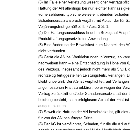
(3) Im Falle einer Verletzung wesentlicher Vertragspflic
Haftung der AN allerdings bei nur leichter Fahrlässigk
vorhersehbaren, typischerweise eintretenden Schaden
Schadensersatzanspruch verjährt mit Ablauf der für 
Verjährungsfrist gemäß Ziff. 7 Abs. 3 S. 1.
(4) Der Haftungsausschluss findet in Bezug auf Ansp
Produkthaftungsgesetz keine Anwendung.
(5) Eine Änderung der Beweislast zum Nachteil des A
nicht verbunden.
(6) Gerät die AN bei Werkleistungen in Verzug, so kan
nachweisen kann – eine Entschädigung in Höhe von 0,
des Verzugs, insgesamt jedoch nicht mehr als 5 v.H. 
rechtzeitig fertiggestellten Leistungsteils, verlangen. D
bleibt unberührt. Der AG ist verpflichtet, auf Verlangen
angemessenen Frist zu erklären, ob er wegen der Ver
Vertrag zurücktritt und/oder Schadensersatz statt der 
Leistung besteht; nach erfolglosem Ablauf der Frist ist
ausgeschlossen.
(7) Soweit die Haftung der AN beschränkt ist, gilt dies
für von der AN beauftragte Dritte.
(8) Der AG ist verpflichtet, Schäden, für die die AN 