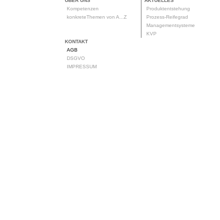
ÜBER UNS
AKTUELLES
Kompetenzen
Produktentstehung
konkreteThemen von A...Z
Prozess-Reifegrad
Managementsysteme
KVP
KONTAKT
AGB
DSGVO
IMPRESSUM