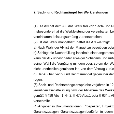
7. Sach- und Rechtsmängel bei Werkleistungen
(1) Die AN hat dem AG das Werk frei von Sach- und R
Insbesondere hat die Werkleistung der vereinbarten 
vereinbarten Leistungsumfang zu entsprechen.
(2) Ist das Werk mangelhaft, haftet die AN wie folgt:
a) Nach Wahl der AN ist der Mangel zu beseitigen ode
b) Schlägt die Nacherfüllung innerhalb einer angemess
kann der AG unbeschadet etwaiger Schadens und Au
seiner Wahl die Vergütung mindern oder, sofern der We
nicht unerheblich gemindert ist, von dem Vertrag zurüc
c) Der AG hat Sach- und Rechtsmängel gegenüber der A
rügen.
(3) Sach- und Rechtsmängelansprüche verjähren in 12
jeweiligen Dienstleistung bzw. der Abnahme des Werkes
gemäß § 438 Abs. 1 Nr. 2, § 479 Abs.1 oder § 634 a A
vorschreibt.
(4) Angaben in Dokumentationen, Prospekten, Projekt
Garantiezusagen. Garantiezusagen bedürfen in jedem Fa